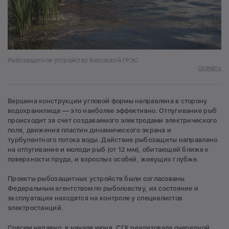
Рыбозащитное устройство Беловской ГРЭС
Скачать
Вершина конструкции угловой формы направлена в сторону
водохранилища — это наиболее эффективно. Отпугивание рыб
происходит за счет создаваемого электродами электрического
поля, движения пластин динамического экрана и
турбулентного потока воды. Действие рыбозащиты направлено
на отпугивание и молоди рыб (от 12 мм), обитающей ближе к
поверхности пруда, и взрослых особей, живущих глубже.
Проекты рыбозащитных устройств были согласованы
Федеральным агентством по рыболовству, их состояние и
эксплуатация находятся на контроле у специалистов
электростанций.
Совсем недавно, в начале июня, СГК реализовала очередной