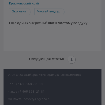
Красноярский край
Экология
Чистый воздух
Еще один конкретный шаг к чистому воздуху
Следующая статья
2026 ООО «Сибирская генерирующая компания»
Тел.:
+7 495 258-83-00
Факс.:
+7 495 363-27-81
Эл. почта.:
office@sibgenco.ru