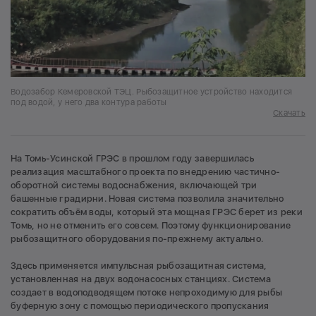
Водозабор Кемеровской ТЭЦ. Рыбозащитное устройство находится
под водой, у него два контура работы
Скачать
На Томь-Усинской ГРЭС в прошлом году завершилась
реализация масштабного проекта по внедрению частично-
оборотной системы водоснабжения, включающей три
башенные градирни. Новая система позволила значительно
сократить объём воды, который эта мощная ГРЭС берет из реки
Томь, но не отменить его совсем. Поэтому функционирование
рыбозащитного оборудования по-прежнему актуально.
Здесь применяется импульсная рыбозащитная система,
установленная на двух водонасосных станциях. Система
создает в водоподводящем потоке непроходимую для рыбы
буферную зону с помощью периодического пропускания