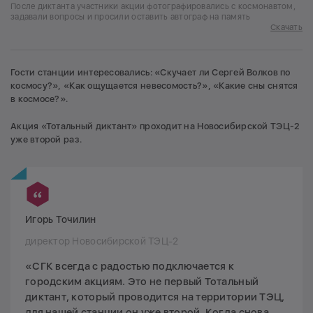
После диктанта участники акции фотографировались с космонавтом,
задавали вопросы и просили оставить автограф на память
Скачать
Гости станции интересовались: «Скучает ли Сергей Волков по
космосу?», «Как ощущается невесомость?», «Какие сны снятся
в космосе?».
Акция «Тотальный диктант» проходит на Новосибирской ТЭЦ-2
уже второй раз.
Игорь Точилин
директор Новосибирской ТЭЦ-2
«СГК всегда с радостью подключается к
городским акциям. Это не первый Тотальный
диктант, который проводится на территории ТЭЦ,
для нашей станции он уже второй. Когда снова