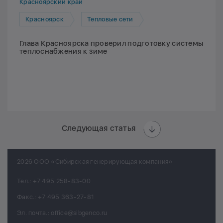
Красноярский край
Красноярск
Тепловые сети
Глава Красноярска проверил подготовку системы
теплоснабжения к зиме
Следующая статья
2026 ООО «Сибирская генерирующая компания»
Тел.:
+7 495 258-83-00
Факс.:
+7 495 363-27-81
Эл. почта.:
office@sibgenco.ru