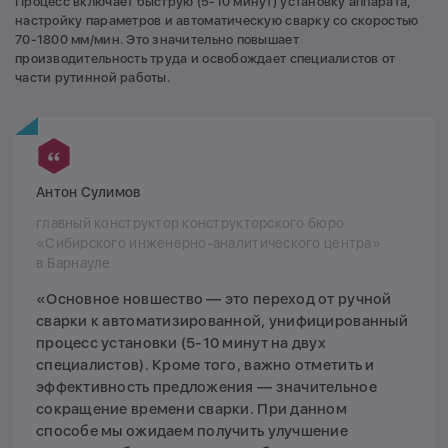
Процесс включает быструю (5-10 минут) установку аппарата,
настройку параметров и автоматическую сварку со скоростью
70-1800 мм/мин. Это значительно повышает
производительность труда и освобождает специалистов от
части рутинной работы.
Антон Сулимов
главный конструктор конструкторского бюро
«Сибирского инженерно-аналитического центра»
в Барнауле
«Основное новшество — это переход от ручной
сварки к автоматизированной, унифицированный
процесс установки (5-10 минут на двух
специалистов). Кроме того, важно отметить и
эффективность предложения — значительное
сокращение времени сварки. При данном
способе мы ожидаем получить улучшение