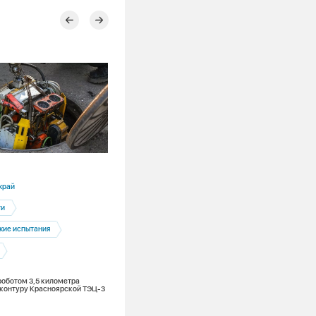
18.06.2026
край
Республика Хакасия
ти
Абакан
Черногорск
кие испытания
Гидравлические испытания
Чтобы тайное стало явным: итоги
гидравлических испытаний теплосетей
Абакане и Черногорске
роботом 3,5 километра
 контуру Красноярской ТЭЦ-3