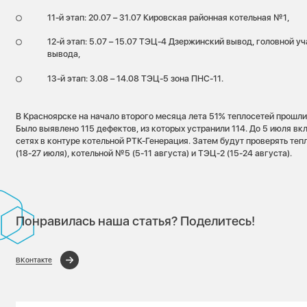
11-й этап: 20.07 – 31.07 Кировская районная котельная №1,
12-й этап: 5.07 – 15.07 ТЭЦ-4 Дзержинский вывод, головной у
вывода,
13-й этап: 3.08 – 14.08 ТЭЦ-5 зона ПНС-11.
В Красноярске на начало второго месяца лета 51% теплосетей прошли
Было выявлено 115 дефектов, из которых устранили 114. До 5 июля вк
сетях в контуре котельной РТК-Генерация. Затем будут проверять те
(18-27 июля), котельной №5 (5-11 августа) и ТЭЦ-2 (15-24 августа).
Понравилась наша статья? Поделитесь!
ВКонтакте