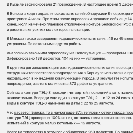
В Кызыле зафиксировали 21 повреждение. В настоящее время 3 дефек
В Белово в ходе гидравлических испытаний обнаружили 9 повреждени
приступили 4 июля. При этом после опрессовки проявили себя еще 14
конец июля намечено плановое отключение контура Беловской ГРЭС 
и ремонта выпускных коллекторов на станции.
В Мысках также завершены гидравлические испытания. 46 из 49 выя
устранены. По остальным ведутся работы.
Аналогично закончили опрессовку и в Новокузнецке — проверены 100
Зафиксировано 139 дефектов, 104 из них — устранены.
В крупных региональных центрах гидравлические испытания все еще 
сотрудники теплосетевого подразделения в Барнауле испытали на пр
находящихся в их ведении коммуникаций города. В результате испыт
повреждение, из этого количества 373 дефекта устранены.
Сейчас в контуре ТЭЦ-3 проходит четвертый, последний этап отключе
включительно. Впереди еще один в контуре ТЭЦ-2 — с 12 по 24 июля
воды в контуре ТЭЦ-3 намечено на даты с 22 по 25 августа.
Что
касается Бийска, то в наукограде 87% тепловых сетей города пр
контуре ТЭЦ проверены 100% из них, остались только сети котельных
испытаний в контуре малых котельных — 15 августа.
Всего на теплосетях в этом году обнаружено 260 дефектов. По данным