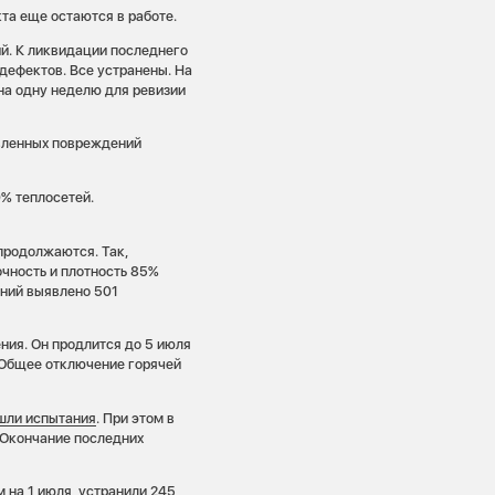
та еще остаются в работе.
й. К ликвидации последнего
 дефектов. Все устранены. На
на одну неделю для ревизии
вленных повреждений
% теплосетей.
продолжаются. Так,
очность и плотность 85%
аний выявлено 501
ния. Он продлится до 5 июля
. Общее отключение горячей
ошли испытания
. При этом в
. Окончание последних
 на 1 июля, устранили 245