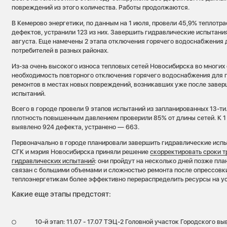
повреждений из этого количества. Работы продолжаются.
В Кемерово энергетики, по данным на 1 июля, провели 45,9% теплотра
дефектов, устранили 123 из них. Завершить гидравлические испытания
августа. Еще намечены 2 этапа отключения горячего водоснабжения 
потребителей в разных районах.
Из-за очень высокого износа тепловых сетей Новосибирска во многих
необходимость повторного отключения горячего водоснабжения для 
ремонтов в местах новых повреждений, возникавших уже после завер
испытаний.
Всего в городе провели 9 этапов испытаний из запланированных 13-ти.
плотность повышенным давлением проверили 85% от длины сетей. К 1
выявлено 924 дефекта, устранено — 663.
Первоначально в городе планировали завершить гидравлические испы
СГК и мэрия Новосибирска приняли решение
скорректировать сроки т
гидравлических испытаний
: они пройдут на несколько дней позже пл
связан с большими объемами и сложностью ремонта после опрессовки
теплоэнергетикам более эффективно перераспределить ресурсы на у
Какие еще этапы предстоят:
10-й этап: 11.07 - 17.07 ТЭЦ-2 Головной участок Городского вы