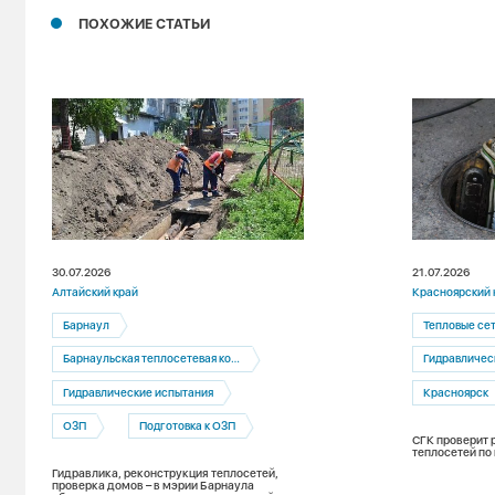
ПОХОЖИЕ СТАТЬИ
30.07.2026
21.07.2026
Алтайский край
Красноярский 
Барнаул
Тепловые се
Барнаульская теплосетевая компания
Гидравличес
Гидравлические испытания
Красноярск
ОЗП
Подготовка к ОЗП
СГК проверит 
теплосетей по
Гидравлика, реконструкция теплосетей,
проверка домов – в мэрии Барнаула