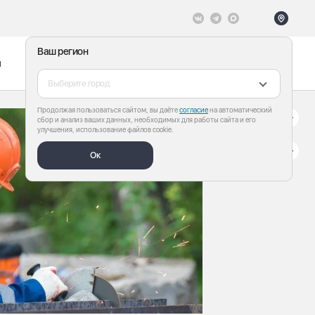
Ваш регион
ы
Меню
Все теги
Выберите город
Продолжая пользоваться сайтом, вы даёте
согласие
на автоматический
сбор и анализ ваших данных, необходимых для работы сайта и его
улучшения, использование файлов cookie.
Ок