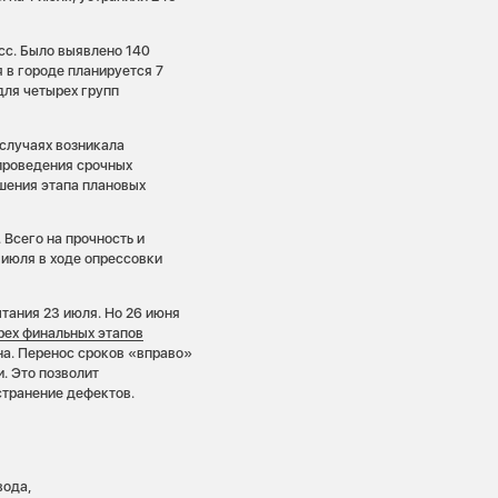
сс. Было выявлено 140
 в городе планируется 7
для четырех групп
 случаях возникала
проведения срочных
шения этапа плановых
 Всего на прочность и
 июля в ходе опрессовки
тания 23 июля. Но 26 июня
рех финальных этапов
ана. Перенос сроков «вправо»
. Это позволит
странение дефектов.
вода,