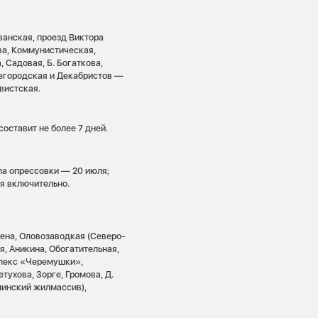
анская, проезд Виктора
ва, Коммунистическая,
 Садовая, Б. Богаткова,
жегородская и Декабристов —
евистская.
оставит не более 7 дней.
ла опрессовки — 20 июля;
я включительно.
ена, Оловозаводкая (Северо-
, Аникина, Обогатительная,
плекс «Черемушки»,
тухова, Зорге, Громова, Д.
линский жилмассив),