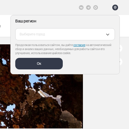
Ваш регион
ы
Меню
Все теги
Выберите город
Продолжая пользоваться сайтом, вы даёте
согласие
на автоматический
сбор и анализ ваших данных, необходимых для работы сайта и его
улучшения, использование файлов cookie.
Ок