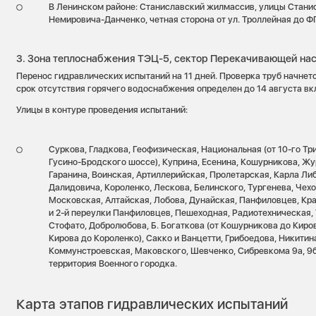
В Ленинском районе: Станиславский жилмассив, улицы Станис
Немировича-Данченко, четная сторона от ул. Троллейная до 
3. Зона теплоснабжения ТЭЦ-5, сектор Перекачивающей на
Перенос гидравлических испытаний на 11 дней. Проверка труб начнетс
срок отсутствия горячего водоснабжения определен до 14 августа вк
Улицы в контуре проведения испытаний:
Суркова, Гладкова, Геофизическая, Национальная (от 10-го Т
Гусино-Бродского шоссе), Куприна, Есенина, Кошурникова, Жу
Гаранина, Воинская, Артиллерийская, Пролетарская, Карла Ли
Далидовича, Короленко, Лескова, Белинского, Тургенева, Чехо
Московская, Алтайская, Лобова, Дунайская, Панфиловцев, Кра
и 2-й переулки Панфиловцев, Пешеходная, Радиотехническая, 
Стофато, Добролюбова, Б. Богаткова (от Кошурникова до Кирова
Кирова до Короленко), Сакко и Ванцетти, Грибоедова, Никитина
Коммунстроевская, Маковского, Шевченко, Сибревкома 9а, 9б,
территория Военного городка.
Карта этапов гидравлических испытаний