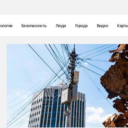
ология
Безопасность
Люди
Города
Видео
Карт