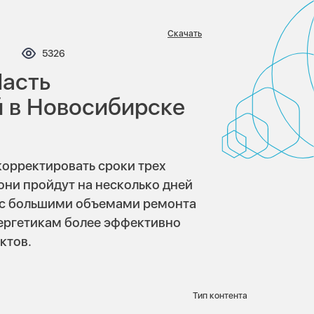
Скачать
омментариев:
Просмотров:
5326
Часть
 в Новосибирске
орректировать сроки трех
они пройдут на несколько дней
н с большими объемами ремонта
нергетикам более эффективно
ктов.
Тип контента