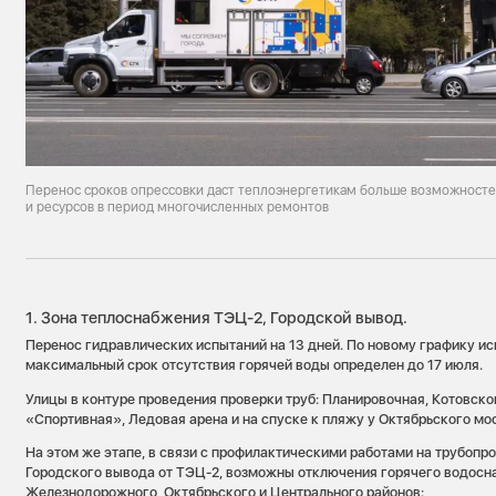
Перенос сроков опрессовки даст теплоэнергетикам больше возможносте
и ресурсов в период многочисленных ремонтов
1. Зона теплоснабжения ТЭЦ-2, Городской вывод.
Перенос гидравлических испытаний на 13 дней. По новому графику ис
максимальный срок отсутствия горячей воды определен до 17 июля.
Улицы в контуре проведения проверки труб: Планировочная, Котовског
«Спортивная», Ледовая арена и на спуске к пляжу у Октябрьского мо
На этом же этапе, в связи с профилактическими работами на трубопр
Городского вывода от ТЭЦ-2, возможны отключения горячего водосн
Железнодорожного, Октябрьского и Центрального районов: