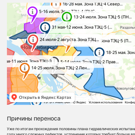
Причины переноса
Уже по итогам прохождения половины плана гидравлических испытаний
году много сложных дефектов, устранение которых требует больше в