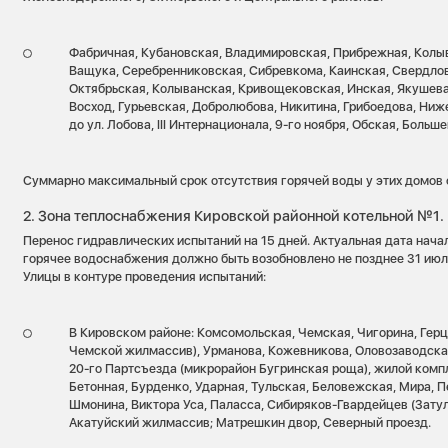
Фабричная, Кубановская, Владимировская, Прибрежная, Колыв
Ващука, Серебренниковская, Сибревкома, Каинская, Свердло
Октябрьская, Колыванская, Кривощековская, Инская, Якушева,
Восход, Гурьевская, Добролюбова, Никитина, Грибоедова, Ни
до ул. Лобова, III Интернационала, 9-го ноября, Обская, Больш
Суммарно максимальный срок отсутствия горячей воды у этих домов с
2. Зона теплоснабжения Кировской районной котельной №1.
Перенос гидравлических испытаний на 15 дней. Актуальная дата нача
горячее водоснабжения должно быть возобновлено не позднее 31 июл
Улицы в контуре проведения испытаний:
В Кировском районе: Комсомольская, Чемская, Чигорина, Герц
Чемской жилмассив), Урманова, Кожевникова, Оловозаводская
20-го Партсъезда (микрорайон Бугринская роща), жилой ком
Бетонная, Бурденко, Ударная, Тульская, Беловежская, Мира, Пе
Шмонина, Виктора Уса, Паласса, Сибиряков-Гвардейцев (Зату
Акатуйский жилмассив; Матрешкин двор, Северный проезд.