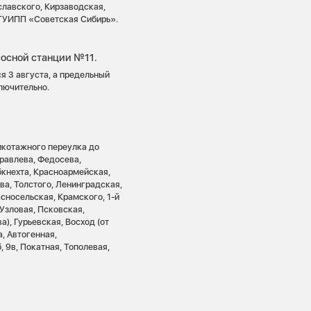
лавского, Кирзаводская,
ФГУИПП «Советская Сибирь».
сосной станции №11.
я 3 августа, а предельный
лючительно.
рикотажного переулка до
равлева, Федосева,
бкнехта, Красноармейская,
ва, Толстого, Ленинградская,
сносельская, Крамского, 1-й
Узловая, Псковская,
), Гурьевская, Восход (от
, Автогенная,
 9в, Покатная, Тополевая,