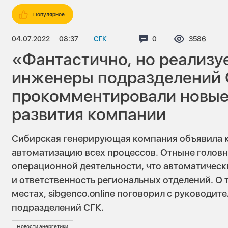
Популярное
04.07.2022
08:37
СГК
Комментариев:
0
Просмотро
3586
«Фантастично, но реализ
инженеры подразделений
прокомментировали новые
развития компании
Сибирская генерирующая компания объявила 
автоматизацию всех процессов. Отныне головн
операционной деятельности, что автоматичес
и ответственность региональных отделений. О 
местах, sibgenco.online поговорил с руководит
подразделений СГК.
Новости энергетики