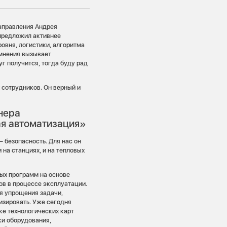
аправления Андрея
 предложил активнее
ровня, логистики, алгоритма
омнения вызывает
г получится, тогда буду рад
 сотрудников. Он верный и
нера
ая автоматизация»
 безопасность. Для нас он
 на станциях, и на тепловых
ых программ на основе
ов в процессе эксплуатации.
я упрощения задачи,
изировать. Уже сегодня
ке технологических карт
ки оборудования,