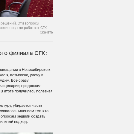
 решений. Эти вопросы
регионов, где работает СГК
Скачать
ого филиала СГК:
совещании в Новосибирске к
ас я, возможно, улечу в
удим. Все сразу
ть сценарии, предложил
 В итоге получилась полезная
ктуру, убирается часть
есовалось мнением тех, кто
 вопросам решили создать
вильный подход.