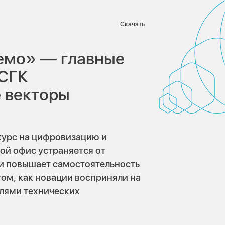
Скачать
в:
уемо» — главные
 СГК
 векторы
курс на цифровизацию и
ой офис устраняется от
ки повышает самостоятельность
том, как новации восприняли на
елями технических