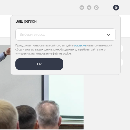
Ваш регион
ы
Меню
Все теги
Выберите город
Продолжая пользоваться сайтом, вы даёте
согласие
на автоматический
сбор и анализ ваших данных, необходимых для работы сайта и его
улучшения, использование файлов cookie.
Ок