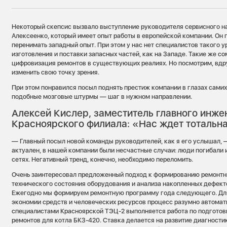
Некоторый скепсис вызвало выступление руководителя сервисного н
Алексеенко, который имеет опыт работы в европейской компании. Он
перенимать западный опыт. При этом у нас нет специалистов такого у
изготовления и поставки запасных частей, как на Западе. Такие же с
цифровизация ремонтов в существующих реалиях. Но посмотрим, вдру
изменить свою точку зрения.
При этом понравился посыл поднять престиж компании в глазах самих
подобные мозговые штурмы — шаг в нужном направлении.
Алексей Кислер, заместитель главного инже
Красноярского филиала: «Нас ждет тотальн
— Главный посыл новой команды руководителей, как я его услышал, —
актуален, в нашей компании были несчастные случаи: люди погибали и
сетях. Негативный тренд, конечно, необходимо переломить.
Очень заинтересовал предложенный подход к формированию ремонтн
технического состояния оборудования и анализа накопленных дефект
Ежегодно мы формируем ремонтную программу года следующего. Дл
экономии средств и человеческих ресурсов процесс разумно автомат
специалистами Красноярской ТЭЦ-2 выполняется работа по подготов
ремонтов для котла БКЗ-420. Ставка делается на развитие диагности