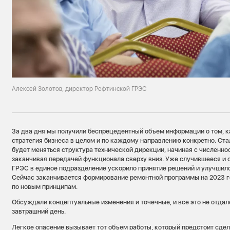
Алексей Золотов, директор Рефтинской ГРЭС
За два дня мы получили беспрецедентный объем информации о том, к
стратегия бизнеса в целом и по каждому направлению конкретно. Стал
будет меняться структура технической дирекции, начиная с численно
заканчивая передачей функционала сверху вниз. Уже случившееся и
ГРЭС в единое подразделение ускорило принятие решений и улучшило
Сейчас заканчивается формирование ремонтной программы на 2023 го
по новым принципам.
Обсуждали концептуальные изменения и точечные, и все это не отдал
завтрашний день.
Легкое опасение вызывает тот объем работы, который предстоит сдел