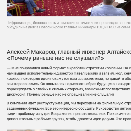
Цифровизация, безопасность и принятие оптимальных производственных
обсудили на днях в Новосибирске главные инженеры ТЭЦ и ГРЭС из семи 
Алексей Макаров, главный инженер Алтайск
«Почему раньше нас не слушали?»
— Мне понравился новый формат выработки стратегии компании. На 
нам вышел исполнительный директор Павел Барило и заявил: мол, сейч
космос, некоторые идеи покажутся вам завиральными, но давайте обс
заинтересовались. Он попытался нарисовать образ будущего, накида
порассуждать о слабых и сильных сторонах, возможных последствиях.
дискуссия. Почему раньше нас не спрашивали и не слушали?
В компании идет реструктуризация, мы переходим на филиальную стру
задвоенных функций. Все это интересно обсудить. Руководство интер
видит проблему изнутри. Возражения приветствовались. По каким-то
дополнительные рабочие группы, чтобы довести идеи до ума. Это пра