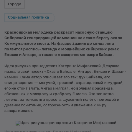
Города
Социальная политика
Красноярская молодежь раскрасит насосную станцию
Сибирской генерирующей компании на левом берегу около
Коммунального моста. На фасаде здания до конца лета
появится роспись-легенда о мощнейших сибирских реках
Енисее и Ангаре, а также о «священном» озере Байкал.
Идея рисунка принадлежит Катерине Мифтаховой. Девушка
назвала свой проект «Сказ о Байкале, Ангаре, Енисее и Шаман-
камне». Сама автор описывает его так: дух Байкала, его
олицетворение — могучий, грозный, справедливый и мудрый,
его не стоит злить. Ангара мягкая, но волевая красавица,
сбежавшая к молодому и храброму Енисею. Это таинство
легенд, их тонкость и красота, духовный полёт с природой и
древнее почитание, осторожность и уважение к миру
завораживают.
Идея рисунка принадлежит Катерине Мифтаховой