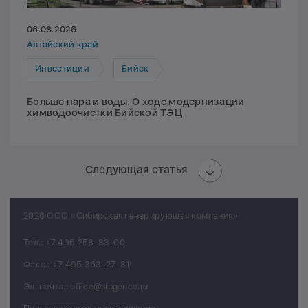
06.08.2026
Алтайский край
Инвестиции
Бийск
Больше пара и воды. О ходе модернизации
химводоочистки Бийской ТЭЦ
Следующая статья
2026 ООО «Сибирская генерирующая компания»
Тел.:
+7 495 258-83-00
Факс.:
+7 495 363-27-81
Эл. почта.:
office@sibgenco.ru