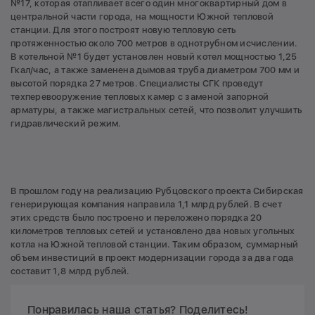
№17, которая отапливает всего один многоквартирный дом в
центральной части города, на мощности Южной тепловой
станции. Для этого построят новую тепловую сеть
протяженностью около 700 метров в однотрубном исчислении.
В котельной №1 будет установлен новый котел мощностью 1,25
Гкал/час, а также заменена дымовая труба диаметром 700 мм и
высотой порядка 27 метров. Специалисты СГК проведут
техперевооружение тепловых камер с заменой запорной
арматуры, а также магистральных сетей, что позволит улучшить
гидравлический режим.
В прошлом году на реализацию Рубцовского проекта Сибирская
генерирующая компания направила 1,1 млрд рублей. В счет
этих средств было построено и переложено порядка 20
километров тепловых сетей и установлено два новых угольных
котла на Южной тепловой станции. Таким образом, суммарный
объем инвестиций в проект модернизации города за два года
составит 1,8 млрд рублей.
Понравилась наша статья? Поделитесь!