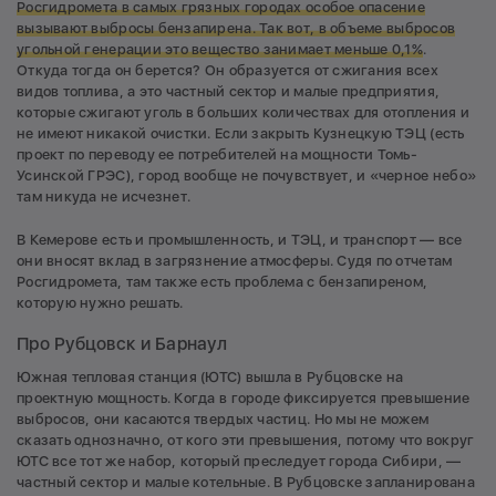
Росгидромета в самых грязных городах особое опасение
вызывают выбросы бензапирена. Т
ак вот, в объеме выбросов
угольной генерации это вещество занимает меньше 0,1%
.
Откуда тогда он берется? Он образуется от сжигания всех
видов топлива, а это частный сектор и малые предприятия,
которые сжигают уголь в больших количествах для отопления и
не имеют никакой очистки. Если закрыть Кузнецкую ТЭЦ (есть
проект по переводу ее потребителей на мощности Томь-
Усинской ГРЭС), город вообще не почувствует, и «черное небо»
там никуда не исчезнет.
В Кемерове есть и промышленность, и ТЭЦ, и транспорт — все
они вносят вклад в загрязнение атмосферы. Судя по отчетам
Росгидромета, там также есть проблема с бензапиреном,
которую нужно решать.
Про Рубцовск и Барнаул
Южная тепловая станция (ЮТС) вышла в Рубцовске на
проектную мощность. Когда в городе фиксируется превышение
выбросов, они касаются твердых частиц. Но мы не можем
сказать однозначно, от кого эти превышения, потому что вокруг
ЮТС все тот же набор, который преследует города Сибири, —
частный сектор и малые котельные. В Рубцовске запланирована