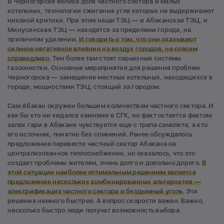
В Черногорске велика доля частного сектора и малых
котельных, технологии сжигания угля которых не выдерживают
никакой критики. При этом наши ТЭЦ — и Абаканская ТЭЦ, и
Минусинская ТЭЦ — находятся за пределами города, на
приличном удалении.
И говорить о том, что они оказывают
сильное негативное влияние на воздух городов, не совсем
справедливо.
Тем более там стоят серьезные системы
газоочистки. Основные мероприятия для решения проблем
Черногорска — замещение местных котельных, находящихся в
городе, мощностями ТЭЦ, стоящей за городом.
Сам Абакан окружен большим количеством частного сектора. И
как бы кто ни кидался камнями в СГК, но факт остается фактом:
запах гари в Абакане чувствуется еще с трапа самолета, а кто
его источник, понятно без сомнений. Ранее обсуждалось
предложение перевести частный сектор Абакана на
централизованное теплоснабжение, но оказалось, что это
создает проблемы жителям, очень долго и довольно дорого.
В
этой ситуации наиболее оптимальным решением является
предложение нескольких комбинированных альтернатив —
электрификация частного сектора и бездымный уголь
. Эти
решения намного быстрее. А вопрос скорости важен. Важно,
насколько быстро люди получат возможность выбора.