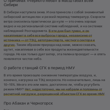
О причинах «черного неба» в масштабах всей
Сибири
В Сибири наступила зима. И она принесла с собой знаменитый
сибирский антициклон и резкий перепад температур. Скорости
ветра снизились практически до нуля — это очень хорошо
видно и на региональной системе наблюдений, и на системах
наблюдений Росгидромета.
В эти дни был туман, и он
накапливает в себе все выбросы города, независимо от
источника — от ТЭЦ, автотранспорта, частного сектора и
других
. Таким образом природа над нами, можно сказать,
шутит, накапливая в себе все продукты жизнедеятельности
города. Но как только дует ветер, эта пелена проходит — и опять
появляется чистое небо.
О работе станций СГК в период НМУ
В это время произошло снижение температуры воздуха, и,
конечно, нагрузка на ТЭЦ возросла. Но незначительно, лишь на
10–15%. Много это или мало, достаточно ли, чтобы усугубить
режим НМУ?
Нет, недостаточно, мы не набрали и половины от
расчетной нагрузки, разрешенной объектам СГК во время НМУ
.
Про Абакан и Черногорск