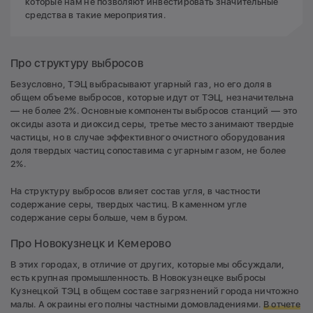
которые нам не позволяют инвестировать значительные
средства в такие мероприятия.
Про структуру выбросов
Безусловно, ТЭЦ выбрасывают угарный газ, но его доля в
общем объеме выбросов, которые идут от ТЭЦ, незначительна
— не более 2%. Основные компоненты выбросов станций — это
оксиды азота и диоксид серы, третье место занимают твердые
частицы, но в случае эффективного очистного оборудования
доля твердых частиц сопоставима с угарным газом, не более
2%.
На структуру выбросов влияет состав угля, в частности
содержание серы, твердых частиц. В каменном угле
содержание серы больше, чем в буром.
Про Новокузнецк и Кемерово
В этих городах, в отличие от других, которые мы обсуждали,
есть крупная промышленность. В Новокузнецке выбросы
Кузнецкой ТЭЦ в общем составе загрязнений города ничтожно
малы. А окраины его полны частными домовладениями.
В отчете