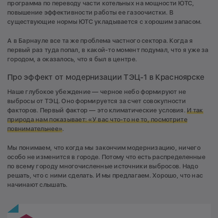
программа по переводу части котельных на мощности ЮТС,
повышение эффективности работы ее газоочистки. В
существующие нормы ЮТС укладывается с хорошим запасом.
А в Барнауле все та же проблема частного сектора. Когда я
первый раз туда попал, в какой-то момент подумал, что я уже за
городом, а оказалось, что я был в центре.
Про эффект от модернизации ТЭЦ-1 в Красноярске
Наше глубокое убеждение — черное небо формируют не
выбросы от ТЭЦ. Оно формируется за счет совокупности
факторов. Первый фактор — это климатические условия.
И так
природа нам показывает: «У вас что-то не то, посмотрите
повнимательнее»
.
Мы понимаем, что когда мы закончим модернизацию, ничего
особо не изменится в городе. Потому что есть распределенные
по всему городу многочисленные источники выбросов. Надо
решать, что с ними сделать. И мы предлагаем. Хорошо, что нас
начинают слышать.