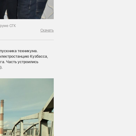
оруме СГК
Скачать
пускника техникума.
электростанцию Кузбасса,
а. Часть устроились
).