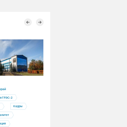
21.07.2026
край
Алтайский край
я ГРЭС-2
Фонд Андрея Мельниченко
Кадры
Профориентация
алитет
Экскурс в профессиональное будущее
Бийске стартовала четвертая смена п
ация
«Профкоманды.ФМ»