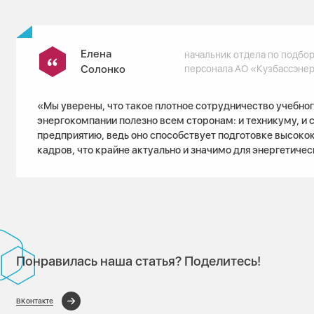
Елена
начальник отдела по подбор
Солонко
персонала АО «Кузбассэне
«Мы уверены, что такое плотное сотрудничество учебног
энергокомпании полезно всем сторонам: и техникуму, и 
предприятию, ведь оно способствует подготовке высок
кадров, что крайне актуально и значимо для энергетичес
Понравилась наша статья? Поделитесь!
ВКонтакте