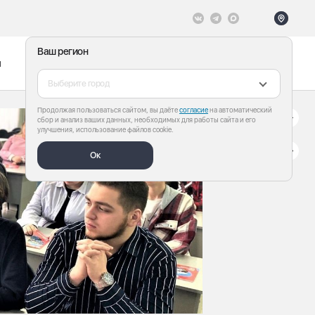
Ваш регион
ы
Меню
Все теги
Выберите город
Продолжая пользоваться сайтом, вы даёте
согласие
на автоматический
сбор и анализ ваших данных, необходимых для работы сайта и его
улучшения, использование файлов cookie.
Ок