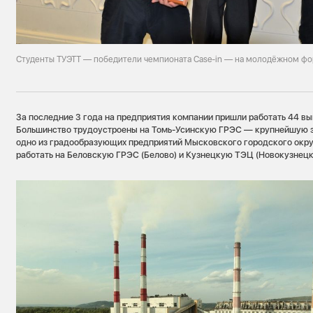
Студенты ТУЭТТ — победители чемпионата Case-in — на молодёжном ф
За последние 3 года на предприятия компании пришли работать 44 вы
Большинство трудоустроены на Томь-Усинскую ГРЭС — крупнейшую 
одно из градообразующих предприятий Мысковского городского округ
работать на Беловскую ГРЭС (Белово) и Кузнецкую ТЭЦ (Новокузнецк