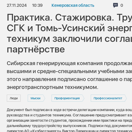
27.11.2024
10:39
Кемеровская область
Комм
0
Практика. Стажировка. Тр
СГК и Томь-Усинский энер
техникум заключили согла
партнёрстве
Сибирская генерирующая компания продолжает
высшими и средне-специальными учебными за
этого направления подписано соглашение о па
энерготранспортным техникумом.
Люди
Мыски
Профориентация
Профессионалитет
Документ был подписан в ходе встречи делегации компании, куда во
руководства и студентов техникума. Соглашение предусматривает вз
организации занятости студентов, прохождении ими практики на пред
дальнейшему трудоустройству выпускников. Подписи под документо
директор АО «Кузбассэнерго» Виктор Лариошкин и директор технику