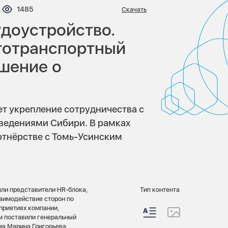
ентариев:
Просмотров:
1485
Скачать
удоустройство.
готранспортный
шение о
 укрепление сотрудничества с
ведениями Сибири. В рамках
ртнёрстве с Томь-Усинским
шли представители HR-блока,
Тип контента
аимодействие сторон по
приятиях компании,
м поставили генеральный
ма Марина Григорьева.