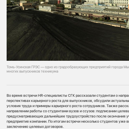
Томь-Усинская ГРЭС — одно из градообразующих предприятий города Мы
многих выпускников техникума
Во время встречи HR-специалисты СГК рассказали студентам о напра
перспективах карьерного роста для выпускников, обсудили актуальны
условия труда и примеры карьерного роста сотрудников. Также расск
направлении работы со студентами вузов и ссузов: подписании целев
предусматривающих дальнейшее трудоустройство после окончания у
предприятия компании. По итогам встречи несколько студентов уже в
заключению целевых договоров.