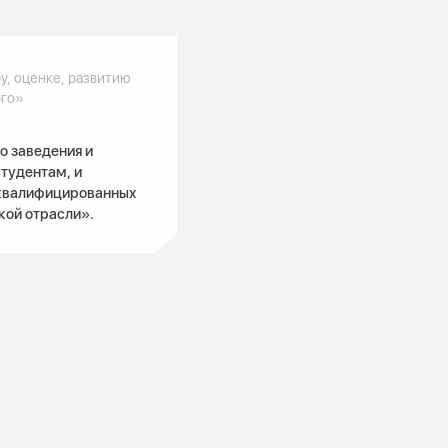
у, оценке, развитию
рго»
о заведения и
студентам, и
оквалифицированных
кой отрасли».