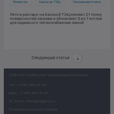
Ремонты
Канская ТЭЦ
Теплоэнергетика
Лето в разгаре: на Канской ТЭЦ меняют 21 тонну
поверхностей нагрева и обновляют 5 из 7 котлов
для надежного теплоснабжения зимой
Следующая статья
2026 ООО «Сибирская генерирующая компания»
Тел.:
+7 495 258-83-00
Факс.:
+7 495 363-27-81
Эл. почта.:
office@sibgenco.ru
Пользовательское соглашение