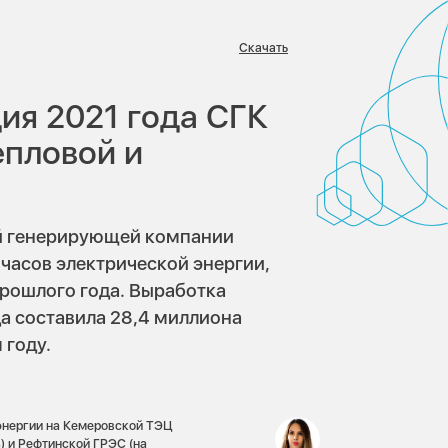
Скачать
:
ия 2021 года СГК
епловой и
ой генерирующей компании
часов электрической энергии,
прошлого года. Выработка
да составила 28,4 миллиона
 году.
 энергии на Кемеровской ТЭЦ
) и Рефтинской ГРЭС (на