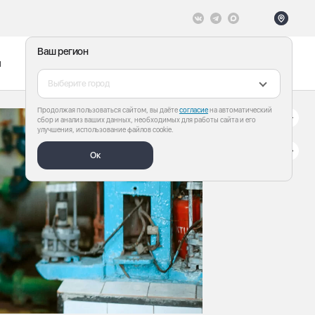
Ваш регион
ы
Меню
Все теги
Выберите город
Продолжая пользоваться сайтом, вы даёте
согласие
на автоматический
сбор и анализ ваших данных, необходимых для работы сайта и его
улучшения, использование файлов cookie.
Ок