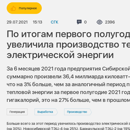
Популярное
29.07.2021
15:13
СГК
Комментариев:
0
Просмотров
2396
По итогам первого полугод
увеличила производство т
электрической энергии
За 6 месяцев 2021 года предприятия Сибирск
суммарно произвели 36,4 миллиарда киловатт-
что на 3% больше, чем за аналогичный период 
тепловой энергии за первое полугодие 2021 го
гигакалорий, это на 27% больше, чем в прошлом
Генерация
Выработка
Производство
Больше всего за этот период увечилось производство электрической
(на 30%), Новосибирской ТЭЦ-4 (на 25%), Барнаульской ТЭЦ-2 (на 19%