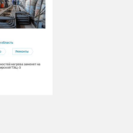
10.07.2026
 область
Приморский край
о
Ремонты
Приморская ГРЭС
Профессионалитет
хностей нагрева заменят на
бирской ТЭЦ-3
Производство
Кемерово — Лучегорск: целевой
энергетический поток на Приморской