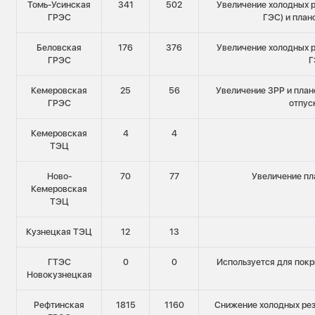
Томь-Усинская
341
502
Увеличение холодных р
ГРЭС
ГЭС) и план
Беловская
176
376
Увеличение холодных р
ГРЭС
Г
Кемеровская
25
56
Увеличение ЗРР и план
ГРЭС
отпус
Кемеровская
4
4
ТЭЦ
Ново-
70
77
Увеличение пл
Кемеровская
ТЭЦ
Кузнецкая ТЭЦ
12
13
ГТЭС
0
0
Используется для пок
Новокузнецкая
Рефтинская
1815
1160
Снижение холодных рез