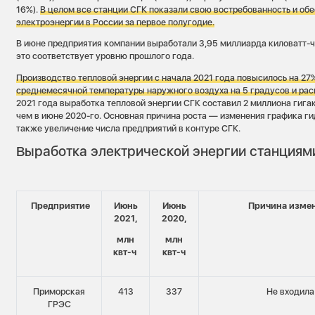
16%).
В целом все станции СГК показали свою востребованность и об
электроэнергии в России за первое полугодие.
В июне предприятия компании выработали 3,95 миллиарда киловатт-ч
это соответствует уровню прошлого года.
Производство тепловой энергии с начала 2021 года повысилось на 27
среднемесячной температуры наружного воздуха на 5 градусов и ра
2021 года выработка тепловой энергии СГК составил 2 миллиона гигак
чем в июне 2020-го. Основная причина роста — изменения графика ги
также увеличение числа предприятий в контуре СГК.
Выработка электрической энергии станциям
Предприятие
Июнь
Июнь
Причина изме
2021,
2020,
млн
млн
квт-ч
квт-ч
Приморская
413
337
Не входила
ГРЭС