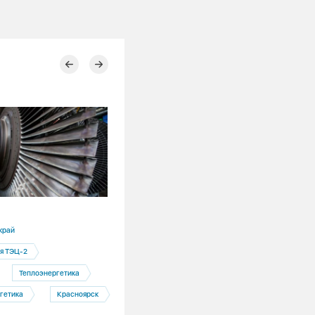
22.07.2026
край
Свердловская область
я ТЭЦ-2
Рефтинская ГРЭС
ДПМ
Теплоэнергетика
Модернизация энергоблока №1 на
Рефтинской ГРЭС: сроки и качество п
гетика
Красноярск
особым контролем