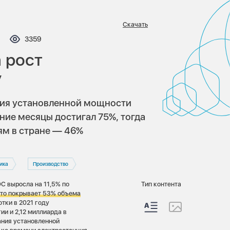
Скачать
ментариев:
Просмотров:
3359
 рост
у
ния установленной мощности
ние месяцы достигал 75%, тогда
ям в стране — 46%
ика
Производство
С выросла на 11,5% по
Тип контента
то покрывает 53% объема
тки в 2021 году
ии и 2,12 миллиарда в
ания установленной