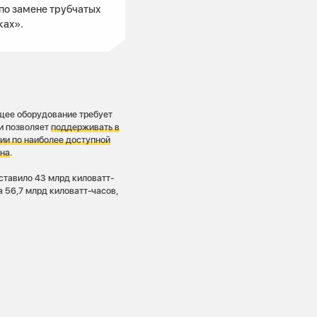
по замене трубчатых
ках».
щее оборудование требует
и позволяет
поддерживать в
ии по наиболее доступной
она
.
ставило 43 млрд киловатт-
а 56,7 млрд киловатт-часов,