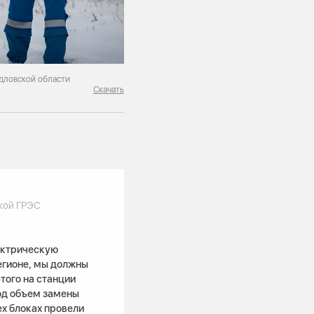
дловской области
Скачать
кой ГРЭС
ектрическую
егионе, мы должны
того на станции
год объем замены
ех блоках провели