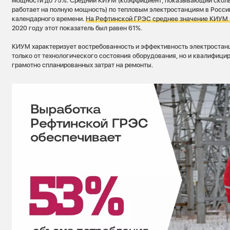
мощности до 75%. Средний КИУМ (коэффициент, показывающий сколь
работает на полную мощность) по тепловым электростанциям в Росси
календарного времени.
На Рефтинской ГРЭС среднее значение КИУМ 
2020 году этот показатель был равен 61%.
КИУМ характеризует востребованность и эффективность электростанц
только от технологического состояния оборудования, но и квалифици
грамотно спланированных затрат на ремонты.