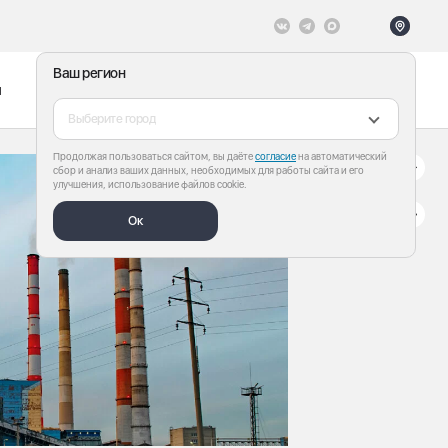
Ваш регион
ы
Меню
Все теги
Выберите город
Продолжая пользоваться сайтом, вы даёте
согласие
на автоматический
сбор и анализ ваших данных, необходимых для работы сайта и его
улучшения, использование файлов cookie.
Ок