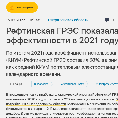
Популярное
15.02.2022
09:48
Свердловская область
Ком
0
Рефтинская ГРЭС показала
эффективности в 2021 год
По итогам 2021 года коэффициент использова
(КИУМ) Рефтинской ГРЭС составил 68%, а в зим
как средний КИУМ по тепловым электростанци
календарного времени.
Генерация
Выработка
Рефтинская ГРЭС
Электроэнергет
В прошедшем году выработка электрической энергии Рефтинской ГРЭ
отношению к 2020 году и составила 22,7 миллиарда киловатт-часов.
Э
потребления в Свердловской области
. Максимальные значения вырабо
фиксируются в январе — 2,11 миллиарда киловатт-часов электроэнерг
декабре. В эти же периоды отмечается рост коэффициента использов