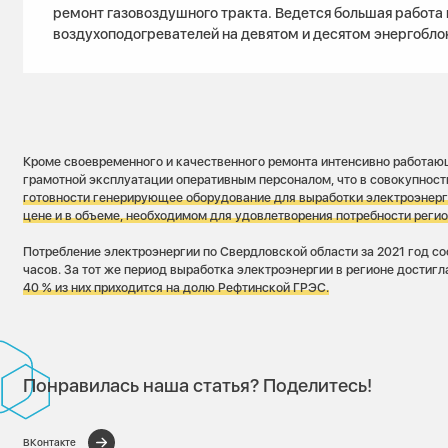
ремонт газовоздушного тракта. Ведется большая работа 
воздухоподогревателей на девятом и десятом энергобло
Кроме своевременного и качественного ремонта интенсивно работаю
грамотной эксплуатации оперативным персоналом, что в совокупност
готовности генерирующее оборудование для выработки электроэнерг
цене и в объеме, необходимом для удовлетворения потребности реги
Потребление электроэнергии по Свердловской области за 2021 год со
часов. За тот же период выработка электроэнергии в регионе достигл
40 % из них приходится на долю Рефтинской ГРЭС.
Понравилась наша статья? Поделитесь!
ВКонтакте