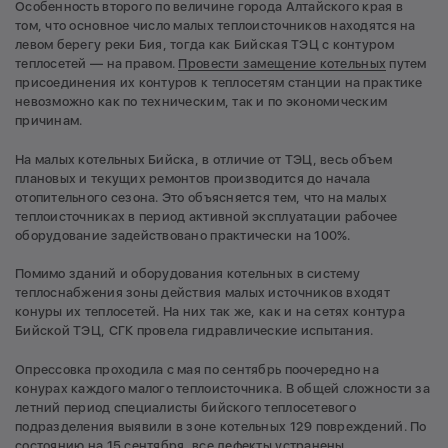
Особенность второго по величине города Алтайского края в
том, что основное число малых теплоисточников находятся на
левом берегу реки Бия, тогда как Бийская ТЭЦ с контуром
теплосетей — на правом.
Провести замещение котельных
путем
присоединения их контуров к теплосетям станции на практике
невозможно как по техническим, так и по экономическим
причинам.
На малых котельных Бийска, в отличие от ТЭЦ, весь объем
плановых и текущих ремонтов производится до начала
отопительного сезона. Это объясняется тем, что на малых
теплоисточниках в период активной эксплуатации рабочее
оборудование задействовано практически на 100%.
Помимо зданий и оборудования котельных в систему
теплоснабжения зоны действия малых источников входят
конуры их теплосетей. На них так же, как и на сетях контура
Бийской ТЭЦ, СГК провела гидравлические испытания.
Опрессовка проходила с мая по сентябрь поочередно на
конурах каждого малого теплоисточника. В общей сложности за
летний период специалисты бийского теплосетевого
подразделения выявили в зоне котельных 129 повреждений. По
состоянию на 15 сентября, все дефекты устранены.