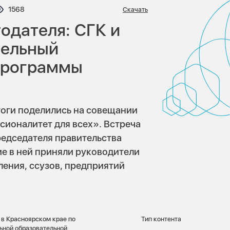
ариев:
Просмотров:
1568
Скачать
одателя: СГК и
тельный
 программы
гоги поделились на совещании
сионалитет для всех». Встреча
едседателя правительства
ие в ней приняли руководители
ления, ссузов, предприятий
 в Красноярском крае по
Тип контента
ьной образовательной