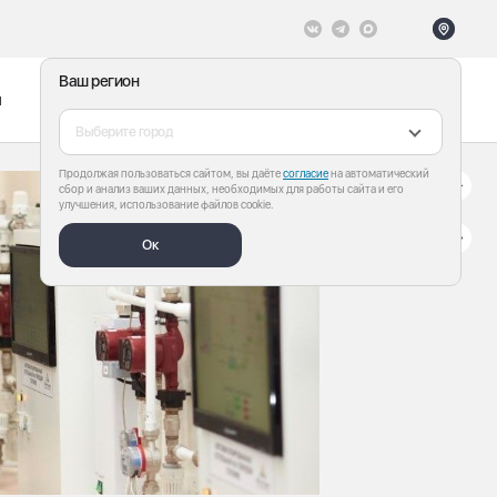
Ваш регион
ы
Меню
Все теги
Выберите город
Продолжая пользоваться сайтом, вы даёте
согласие
на автоматический
сбор и анализ ваших данных, необходимых для работы сайта и его
улучшения, использование файлов cookie.
Ок