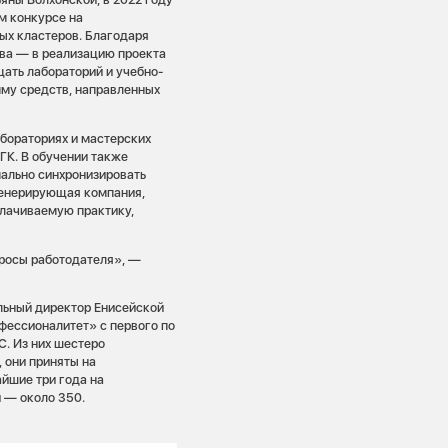
м конкурсе на
ых кластеров. Благодаря
тва — в реализацию проекта
ать лабораторий и учебно-
му средств, направленных
абораториях и мастерских
ГК. В обучении также
мально синхронизировать
генерирующая компания,
плачиваемую практику,
просы работодателя», —
льный директор Енисейской
офессионалитет» с первого по
С. Из них шестеро
 они приняты на
йшие три года на
и — около 350.