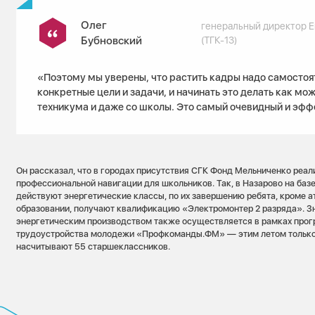
Олег
генеральный директор Е
Бубновский
(ТГК-13)
«Поэтому мы уверены, что растить кадры надо самостоят
конкретные цели и задачи, и начинать это делать как мо
техникума и даже со школы. Это самый очевидный и эфф
Он рассказал, что в городах присутствия СГК Фонд Мельниченко реал
профессиональной навигации для школьников. Так, в Назарово на базе
действуют энергетические классы, по их завершению ребята, кроме а
образовании, получают квалификацию «Электромонтер 2 разряда». З
энергетическим производством также осуществляется в рамках про
трудоустройства молодежи «Профкоманды.ФМ» — этим летом только
насчитывают 55 старшеклассников.