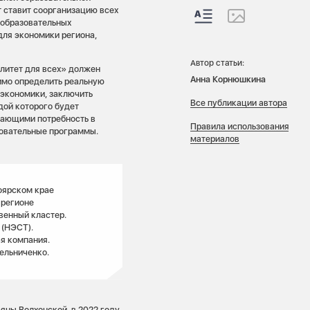
 ставит соорганизацию всех
 образовательных
для экономики региона,
Автор статьи:
литет для всех» должен
Анна Корнюшкина
димо определить реальную
 экономики, заключить
Все публикации автора
дой которого будет
вающими потребность в
Правила использования
зовательные программы.
материалов
оярском крае
 регионе
венный кластер.
 (НЭСТ).
я компания.
ельниченко.
яны Волхонской, в 2022 году