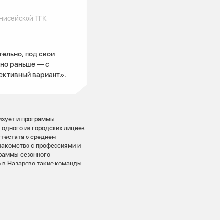
нисейской ТГК
ельно, под свои
жно раньше — с
ективный вариант».
изует и программы
 одного из городских лицеев
ттестата о среднем
накомство с профессиями и
граммы сезонного
 в Назарово такие команды