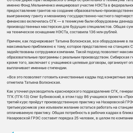
именно Фонд Мельниченко инициировал участие НЭСТа в федерально
предоставление грантов на создание образовательно-производственн
выигранному гранту и механизму государственно-частного партнерс
финансово включилась СГК — в техникуме были оборудованы двенадц
производственных мастерских для будущих специалистов. Общая сум
на техническое оснащение НЭСТа, составила 136 млн рублей.
Причем, как подчеркивает Татьяна Волхонская, все оборудование в л
максимально приближено к тому, которое представлено на станциях С
задействованы сотрудники компании. Такой подход позволяет макси
образовательные программы с реальным производством. Сибирская 
кроме того, заключает с учащимися целевые договоры, организует о
выплачивает именные стипендии.
«Все это позволяет готовить качественные кадры под конкретные за
отметила Татьяна Волхонская.
Как уточнил руководитель красноярского подразделения СГК, генера
ТГК (ТГК-13) Олег Бубновский, в этом году 86 учащихся проекта «Пр
третий курс пройдут производственную практику на Назаровской ГРЭ
третьекурсников уже изъявили желание остаться работать на станции,
оплачиваемую практику. Общая потребность в рабочих кадрах в ближа
Назаровской ГРЭС составит порядка 25 человек, в целом по компани