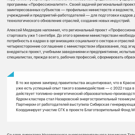
программы «Профессионалитет». Своей задачей региональный проект
заинтересованных субъектов — профильных министерств и ведомств,
учреждений и предприятий-работодателей — для подготовки кадров 
технологического обновления отраслей, создания новых индустрий.
Алексей Медведев напомнил, что региональный проект «Профессиона
стартовать уже 1 сентября. До этого времени министерствам необхо
потребность в кадрах в организациях социального сектора и отраслей
четырехсторонние соглашения с министерством образования, под эги
внедряться проект, учебными заведениями и предприятиями, испыты
специалистах, прежде всего, рабочих профессий, сформировать обра
В то же время зампред правительства акцентировал, что в Красн
уже есть успешный опыт такого взаимодействия — с 2022 года в
действует топливно-энергетический образовательно-производст
Ядром кластера стал Назаровский энергостроительный техникум
Партнером от работодателей выступила Сибирская генерирующа
Координирует участие СГК в проекте Благотворительный Фонд М
Со слов директора Назаровского энергостроительного техникума Тать