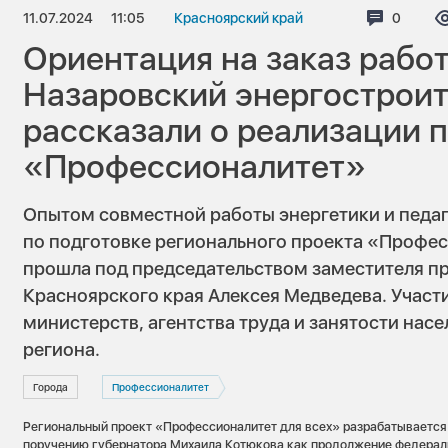
11.07.2024
11:05
Красноярский край
Коммент
0
Ориентация на заказ работ
Назаровский энергострои
рассказали о реализации
«Профессионалитет»
Опытом совместной работы энергетики и педа
по подготовке регионального проекта «Профес
прошла под председательством заместителя пр
Красноярского края Алексея Медведева. Участ
министерств, агентства труда и занятости насе
региона.
Города
Профессионалитет
Региональный проект «Профессионалитет для всех» разрабатывается
поручению губернатора Михаила Котюкова как продолжение федерал