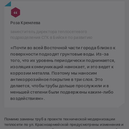
Роза Кремлева
заместитель директора теплосетевого
подразделения СГК в Бийске по развитию
«Почти во всей Восточной части города близко к
поверхности подходят грунтовые воды. Из-за
того, что их уровень периодически поднимается,
изоляция коммуникаций намокает, и это ведет к
коррозии металла. Поэтому мы наносим
антикоррозийное покрытие в три слоя. Это
делается, чтобы трубы дольше прослужили и в
меньшей степени были подвержены каким-либо
воздействиям».
Помимо замены труб в проекте технической модернизации
теплосети по ул. Красноармейской предусмотрены изменения и