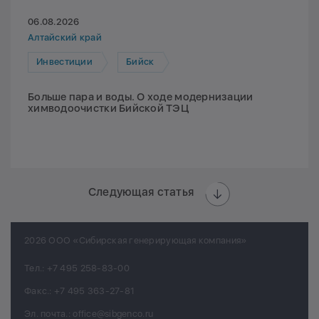
06.08.2026
Алтайский край
Инвестиции
Бийск
Больше пара и воды. О ходе модернизации
химводоочистки Бийской ТЭЦ
Следующая статья
2026 ООО «Сибирская генерирующая компания»
Тел.:
+7 495 258-83-00
Факс.:
+7 495 363-27-81
Эл. почта.:
office@sibgenco.ru