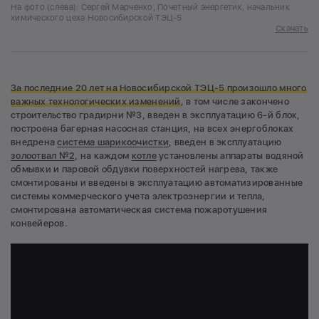
На фото (слева): Сергей Марченко, Почетный энергетик, начальник
химического цеха Новосибирской ТЭЦ-5
Скачать
За последние 20 лет на Новосибирской ТЭЦ-5 произошло много
важных технологических изменений
, в том числе закончено
строительство градирни №3, введен в эксплуатацию 6-й блок,
построена багерная насосная станция, на всех энергоблоках
внедрена
система шарикоочистки
, введен в эксплуатацию
золоотвал №2
, на каждом
котле
установлены аппараты водяной
обмывки и паровой обдувки поверхностей нагрева, также
смонтированы и введены в эксплуатацию автоматизированные
системы коммерческого учета электроэнергии и тепла,
смонтирована автоматическая система пожаротушения
конвейеров.