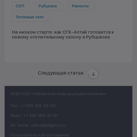
ОЗП
Рубцовск
Ремонты
Тепловые сети
На низком старте: как СГК-Алтай готовится к
новому отопительному сезону в Рубцовске
Следующая статья
2026 ООО «Сибирская генерирующая компания»
Тел.:
+7 495 258-83-00
Факс.:
+7 495 363-27-81
Эл. почта.:
office@sibgenco.ru
Пользовательское соглашение