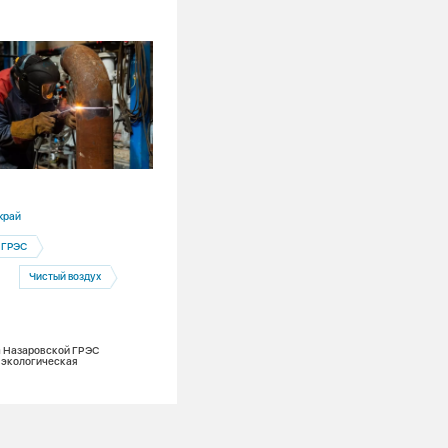
30.07.2026
край
Кемеровская область
 ГРЭС
Экология
Чистый воздух
В Оби стало больше нельмы. СГК прод
зарыбление сибирских рек
а Назаровской ГРЭС
 экологическая