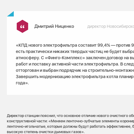
Дмитрий Ниценко
директор Новосибирск
«КПД нового электрофильтра составит 99,4% — против 98
есть практически никаких твердых частиц не будет выбр
атмосферу. С «Финго-Комплекс» заключен договор на в
работ и поставку активной части электрофильтра. В сле
отторгован и выбран подрядчик на строительно-монтажн
Завершить модернизацию электрофильтра котла планир
года».
Директор станции пояснил, что основное отличие нового очистного о
конструктивной части: «Меняем ленточно-зубчатые элементы корони
ленточно-игольчатые, которые должны будут работать эффективнее, бе
высокую степень очистки дымовых газов».