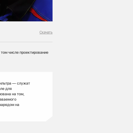
Скачать
в том числе проектирование
ильтра — служат
оле для
ована на том,
даваемого
зарядом на