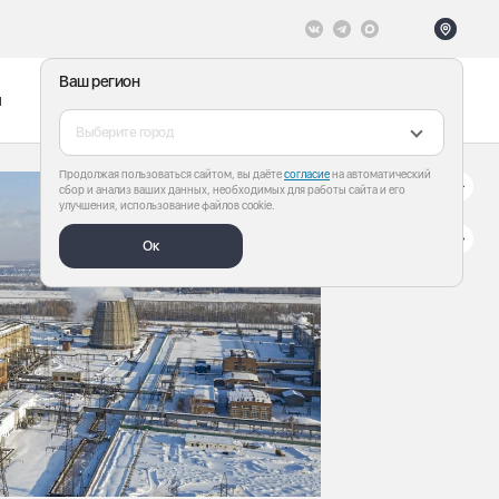
Ваш регион
ы
Меню
Все теги
Выберите город
Продолжая пользоваться сайтом, вы даёте
согласие
на автоматический
сбор и анализ ваших данных, необходимых для работы сайта и его
улучшения, использование файлов cookie.
Ок