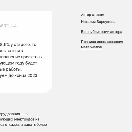
Автор статьи:
Наталия Барсукова
ой ТЭЦ-4
Все публикации автора
Правила использования
,6% у старого, то
материалов
асываться в
ыполнение проектных
дующем году будет
ые работы.
уем до конца 2023
борудования — в
рующих электродов на
з отказов, и давать более