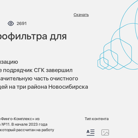
Скачать
мментариев:
Просмотров:
2691
рофильтра для
изацию
е подрядчик СГК завершил
начительную часть очистного
ей на три района Новосибирска
 «Финго-Комплекс» из
Тип контента
 №11. В начале 2023 года
 который рассчитан на работу