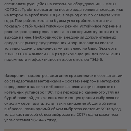
специализирующейся на котельном оборудовании, - «ЗиО
КОТЭС». Пробные сжигания нового вида топлива проводились
на втором энергоблоке ТЭЦ-5 в период с 12 по 27 марта 2018
года. При работе котла на буром угле пробные сжигания
показали стабильный топочный режим, устойчивое горение и
равномерное распределение газов по периметру топки и на
выходе из неё. Необходимости внедрения дополнительных
средств взрывопредупреждения и взрывозащиты систем
топливоподачи специалистами выявлено не было. Эксперты
«ЗиО КОТЭС» выдали СГК ряд рекомендаций для повышения
надежности и эффективности работы котлов ТЭЦ-5.
Измерения параметров сжигания проводились в соответствии
со стандартными методиками «Союзтехэнерго» и методикой
определения валовых выбросов загрязняющих веществ от
котельных установок ТЭС. При переходе с каменного угля на
бурый произойдет как снижение концентрации выбросов по
окислам серы, азота, золы, так и снижение общего объема
выбросов: планируемый объем выбросов составит 5903 т/год,
тогда как годовой объем выбросов на 2017 год на каменном
угле составлял 67 446 т/год.