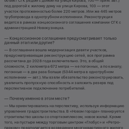
объект СГК рядом с домом на улице Кирова, 100 — прим. авт.)
под дорогой к жилому дому на улице Кирова, 103 — этот
участок протяженностью более 220 метров. Или же 445 метров
трубопровода в однотрубном исполнении. Реконструкция
ведется в рамках концессионного соглашения компании СГК с
администрацией Новокузнецка.
— Концессионное соглашение предусматривает только
данный этап или другие?
— В соглашение вошла модернизация девяти участков,
предусматривающая реконструкцию сетей, вся программа
рассчитана до 2028 года включительно. Это, в общей
сложности, 2 километра 672 метра — не погонных, а по каналу;
погонные — в два раза больше (5344 метра в однотрубном
исполнении — авт.). Мы взяли обязательство реконструировать,
увеличить пропускную способность и заложить резерв под
перспективное подключение потребителей.
— Почему именно в этом месте?
— Мы ориентировались на перспективу, используя информацию
управления градостроительства. В «Новом городе» планируется
строительство школы со спорткомплексом, новое жильё. Кроме
того, на пустыре между торговым центром «Глобус» и «Ретро-
парком» предполагается возведение многоквартирного жилого