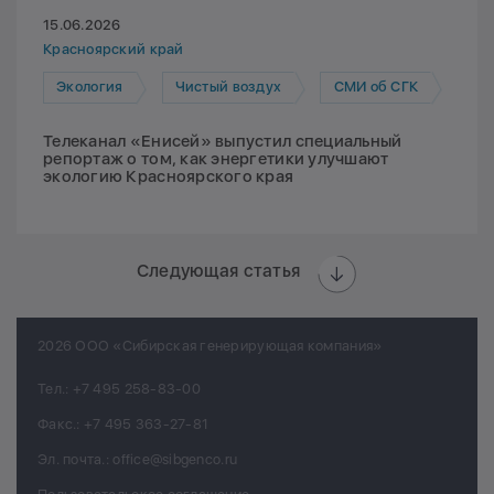
15.06.2026
Красноярский край
Экология
Чистый воздух
СМИ об СГК
Телеканал «Енисей» выпустил специальный
репортаж о том, как энергетики улучшают
экологию Красноярского края
Следующая статья
2026 ООО «Сибирская генерирующая компания»
Тел.:
+7 495 258-83-00
Факс.:
+7 495 363-27-81
Эл. почта.:
office@sibgenco.ru