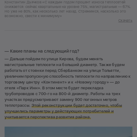
Константин Дьячков:«С каждым годом процент износа теплосетей
снижается: сейчас квартальные на уровне 75%, магистральные — 67%.
Но уже не 80%, как несколько лет назад. Стремимся, насколько это
возможно, свести к минимуму»
Скачать
— Какие планы на следующий год?
— Дальше пойдем по улице Кирова, будем менять
магистральные теплосети на больший диаметр. Также будем
работать от стоянки перед СберБанком на улице Тольятти,
увеличим пропускную способность теплосети по направлению к
торговому центру «Континент» и к «Новому городу» — до
отеля «Парк Инн». В этом месте будет перекладка
трубопроводов с 700-го на 800-й диаметр. Работы на трех
участках предусматривают замену 900 погонных метров
теплотрассы.
Этой реконструкции будет достаточно, чтобы
улучшились параметры у действующих потребителей и
учитывается перспектива развития района.