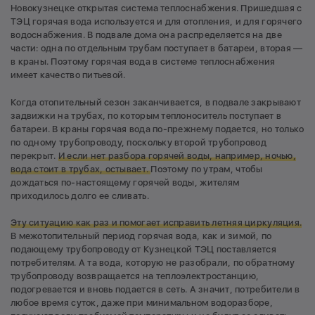
Новокузнецке открытая система теплоснабжения. Пришедшая с
ТЭЦ горячая вода используется и для отопления, и для горячего
водоснабжения. В подвале дома она распределяется на две
части: одна по отдельным трубам поступает в батареи, вторая —
в краны. Поэтому горячая вода в системе теплоснабжения
имеет качество питьевой.
Когда отопительный сезон заканчивается, в подвале закрывают
задвижки на трубах, по которым теплоноситель поступает в
батареи. В краны горячая вода по-прежнему подается, но только
по одному трубопроводу, поскольку второй трубопровод
перекрыт.
И если нет разбора горячей воды, например, ночью,
вода стоит в трубах, остывает.
Поэтому по утрам, чтобы
дождаться по-настоящему горячей воды, жителям
приходилось долго ее сливать.
Эту ситуацию как раз и помогает исправить летняя циркуляция.
В межотопительный период горячая вода, как и зимой, по
подающему трубопроводу от Кузнецкой ТЭЦ поставляется
потребителям. А та вода, которую не разобрали, по обратному
трубопроводу возвращается на теплоэлектростанцию,
подогревается и вновь подается в сеть. А значит, потребители в
любое время суток, даже при минимальном водоразборе,