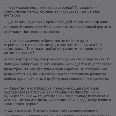
— А там какая перспектива застройки? Площадка —
треугольник между Кузнецова и Кутузова, где сейчас
пустырь?
— Да, та площадка тоже, кроме того, работы по реконструкции
теплосетей позволят стабилизировать гидравлический режим в
этой части Центрального района.
— В Новоильинском районе также сейчас идет
строительство нового жилья, в частности, в 24-м и 7-м
кварталах... Там тоже требуется развитие подводящих
сетей, не так ли?
— Есть мероприятия, которые необходимо там осуществить. От
Западно-Сибирской ТЭЦ к Новоильинке идут три трубопровода
диаметром 700 мм: два туда и один обратно. На сегодняшний
день хватает. Но, по-хорошему, при перспективном развитии
района нужен четвертый трубопровод аналогичного диаметра.
— Известно, что Сибирская генерирующая компания
обслуживает не только собственные теплосети, но и
муниципальные — те, что до 2017 года принадлежали МП
«ССК». Потом 4 года вы их арендовали, а год назад взяли в
концессию, верно?
— Да, так и есть. И именно заключение концессионного
соглашения позволило разработать и приступить к реализации