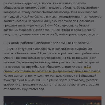
разбираемся адресно, вопросы, как правило, к работе
общедомовых систем. Сезон прошел стабильно, безаварийно и
комфортно, этому поспособствовала погода. Сильных морозов
минувшей зимой не было, а пиковая отрицательная температура
зафиксирована на уровне минус 27 градусов по Цельсию (в
прошлые зимы — до минус 34 — 40 градусов), не было и
затяжных морозов. Начат сезон 13 сентября и закончился 13
мая, по продолжительности он на 5 дней короче предыдущего.
— В каких районах наиболее проблемные теплосети?
— Лучше ситуация в Заводском и Новоильинском районах —
там сети более новые. В Центральном районе свои проблемные
участки на квартальных теплотрассах, их мы по возможности
меняем. Отремонтированы крупные участки тепломагистралей
на проспектах Дружбы, Октябрьском, улице Кирова.
Я бы
оценил состояние теплосетей в Центральном районе на 3 балла
.
Но это однозначно лучше, чем раньше. Кузнецк с Байдаевкой
тоже требуют внимания — на улице Зорге в этом году участок
включили в программу ремонта, тепломагистраль там страдает
от близости грунтовых вод.