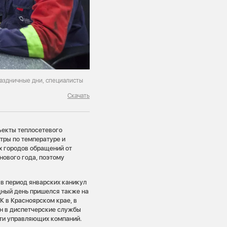
аздничные дни, специалисты
Скачать
ъекты теплосетевого
тры по температуре и
х городов обращений от
нового года, поэтому
 в период январских каникул
дный день пришелся также на
К в Красноярском крае, в
н в диспетчерские службы
сти управляющих компаний.