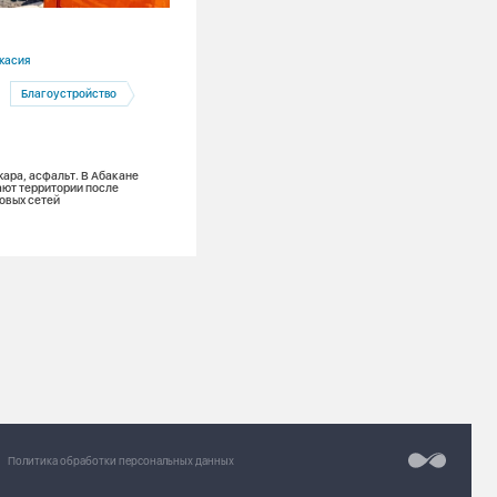
06.08.2026
касия
Красноярский край
Благоустройство
Красноярск
Тепловые сети
Глава Красноярска проверил подгото
системы теплоснабжения к зиме
жара, асфальт. В Абакане
ют территории после
овых сетей
Разработка сайт
Chipsa
Политика обработки персональных данных