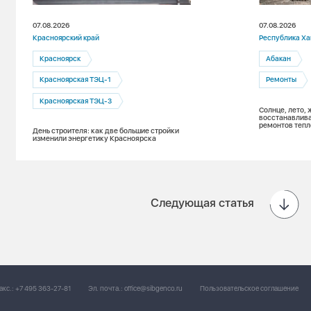
07.08.2026
07.08.2026
Красноярский край
Республика Ха
Красноярск
Абакан
Красноярская ТЭЦ-1
Ремонты
Красноярская ТЭЦ-3
Солнце, лето, 
восстанавлива
ремонтов тепл
День строителя: как две большие стройки
изменили энергетику Красноярска
Следующая статья
акс.:
+7 495 363-27-81
Эл. почта.:
office@sibgenco.ru
Пользовательское соглашение