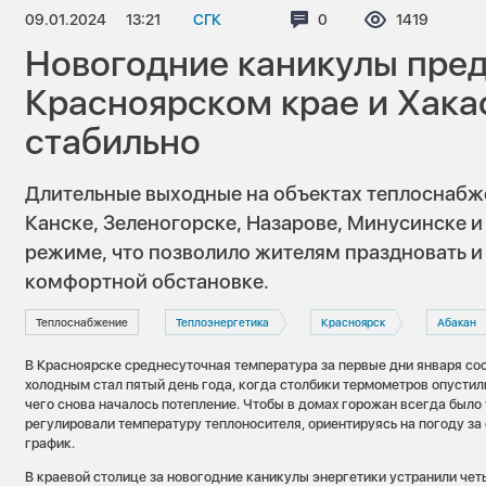
09.01.2024
13:21
СГК
Комментариев:
0
Просмотров
1419
Новогодние каникулы пред
Красноярском крае и Хака
стабильно
Длительные выходные на объектах теплоснабж
Канске, Зеленогорске, Назарове, Минусинске 
режиме, что позволило жителям праздновать и 
комфортной обстановке.
Теплоснабжение
Теплоэнергетика
Красноярск
Абакан
В Красноярске среднесуточная температура за первые дни января со
холодным стал пятый день года, когда столбики термометров опустил
чего снова началось потепление. Чтобы в домах горожан всегда было
регулировали температуру теплоносителя, ориентируясь на погоду за
график.
В краевой столице за новогодние каникулы энергетики устранили чет