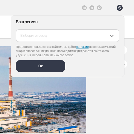
Ваш регион
ы
Меню
Все теги
Выберите город
Продолжая пользоваться сайтом, вы даёте
согласие
на автоматический
сбор и анализ ваших данных, необходимых для работы сайта и его
улучшения, использование файлов cookie.
Ок