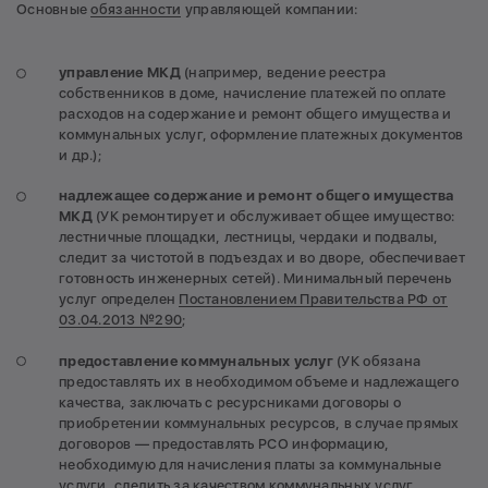
Основные
обязанности
управляющей компании:
управление МКД
(например, ведение реестра
собственников в доме, начисление платежей по оплате
расходов на содержание и ремонт общего имущества и
коммунальных услуг, оформление платежных документов
и др.);
надлежащее содержание и ремонт общего имущества
МКД
(УК ремонтирует и обслуживает общее имущество:
лестничные площадки, лестницы, чердаки и подвалы,
следит за чистотой в подъездах и во дворе, обеспечивает
готовность инженерных сетей). Минимальный перечень
услуг определен
Постановлением Правительства РФ от
03.04.2013 №290
;
предоставление коммунальных услуг
(УК обязана
предоставлять их в необходимом объеме и надлежащего
качества, заключать с ресурсниками договоры о
приобретении коммунальных ресурсов, в случае прямых
договоров — предоставлять РСО информацию,
необходимую для начисления платы за коммунальные
услуги, следить за качеством коммунальных услуг,