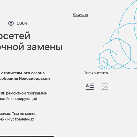
Скачать
мментариев:
Просмотров:
5664
осетей
очной замены
 отопительного сезона
Тип контента
о собрания Новосибирской
асли ремонтной программе
рской генерирующей
ежиме. Тем не менее,
ных и устраненных