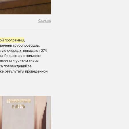
Скачать
ной программы
,
еречень трубопроводов,
вую очередь, попадают 274
и. Расчетная стоимость
авлены с учетом таких
ка повреждений за
кже результаты проведенной