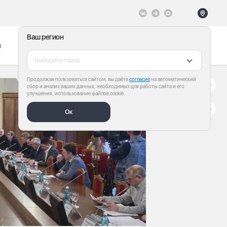
Ваш регион
ы
Меню
Все теги
Выберите город
Продолжая пользоваться сайтом, вы даёте
согласие
на автоматический
сбор и анализ ваших данных, необходимых для работы сайта и его
улучшения, использование файлов cookie.
Ок