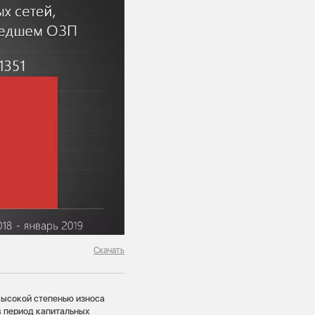
Скачать
высокой степенью износа
в период капитальных