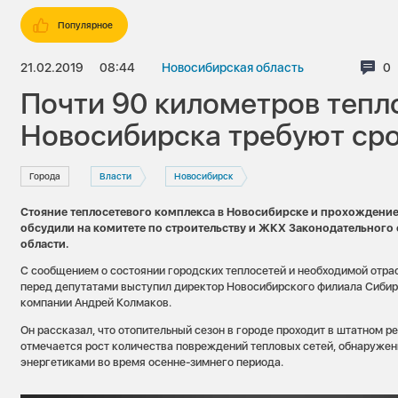
Популярное
21.02.2019
08:44
Новосибирская область
Ко
0
Почти 90 километров тепл
Новосибирска требуют ср
Города
Власти
Новосибирск
Стояние теплосетевого комплекса в Новосибирске и прохождение
обсудили на комитете по строительству и ЖКХ Законодательног
области.
С сообщением о состоянии городских теплосетей и необходимой отр
перед депутатами выступил директор Новосибирского филиала Сиби
компании Андрей Колмаков.
Он рассказал, что отопительный сезон в городе проходит в штатном р
отмечается рост количества повреждений тепловых сетей, обнаружен
энергетиками во время осенне-зимнего периода.