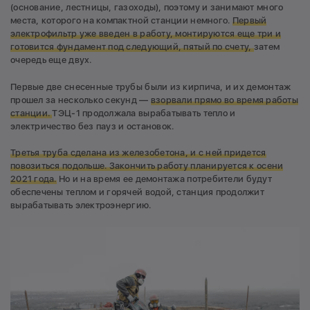
(основание, лестницы, газоходы), поэтому и занимают много
места, которого на компактной станции немного.
Первый
электрофильтр уже введен в работу, монтируются еще три и
готовится фундамент под следующий, пятый по счету,
затем
очередь еще двух.
Первые две снесенные трубы были из кирпича, и их демонтаж
прошел за несколько секунд —
взорвали прямо во время работы
станции.
ТЭЦ-1 продолжала вырабатывать тепло и
электричество без пауз и остановок.
Третья труба сделана из железобетона, и с ней придется
повозиться подольше. Закончить работу планируется к осени
2021 года.
Но и на время ее демонтажа потребители будут
обеспечены теплом и горячей водой, станция продолжит
вырабатывать электроэнергию.