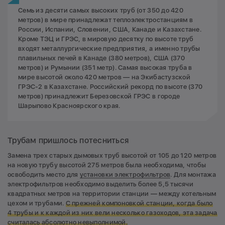
Семь из десяти самых высоких труб (от 350 до 420
метров) в мире принадлежат теплоэлектростанциям в
России, Испании, Словении, США, Канаде и Казахстане.
Кроме ТЭЦ и ГРЭС, в мировую десятку по высоте труб
входят металлургические предприятия, а именно трубы
плавильных печей в Канаде (380 метров), США (370
метров) и Румынии (351 метр). Самая высокая труба в
мире высотой около 420 метров — на Экибастузской
ГРЭС-2 в Казахстане. Российский рекорд по высоте (370
метров) принадлежит Березовской ГРЭС в городе
Шарыпово Красноярского края.
Трубам пришлось потесниться
Замена трех старых дымовых труб высотой от 105 до 120 метров
на новую трубу высотой 275 метров была необходима, чтобы
освободить место для
установки электрофильтров
. Для монтажа
электрофильтров необходимо выделить более 5,5 тысячи
квадратных метров на территории станции — между котельным
цехом и трубами.
С прежней компоновкой станции, когда было
4 трубы и к каждой из них вели несколько газоходов,
эта задача
считалась абсолютно невыполнимой.