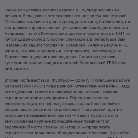
Также на выставке рассказывается о… культурной жизни
региона. Ведь даже в это тяжелое военное время после порой
12-часового рабочего дня люди ходили в кино, библиотеки, на
театральные представления, участвовали в самодеятельности.
Например, только Кемеровский драматический театр с 1941 по
1945 год дал около 2,5 тысячи спектаклей. В репертуаре был
«Парень из нашего города» К. Симонова, «Ключи Берлина» К.
Финна, «Бешеные деньги» А. Островского, «Маскарад» М.
Лермонтова и другие произведения. Одним из центров
культурной жизни города стали клуб Кемеровской ГРЭС и ее
библиотека.
Вторая часть выставки «Кузбасс — фронту» посвящена работе
Кемеровской ГРЭС в годы Великой Отечественной войны. Ведь
это отдельная, тяжелая и напряжённая, но очень важная
страница истории предприятия. Перед коллективом
электростанции, во-первых, стояла задача бесперебойно
обеспечивать энергией потребителей — огромный, кратно
выросший промышленный сектор — ведь в Кузбасс были
эвакуированы крупные промышленные предприятия
европейской части страны. Во-вторых — продолжать
строительство. Мощности оборудования не хватало. В декабре