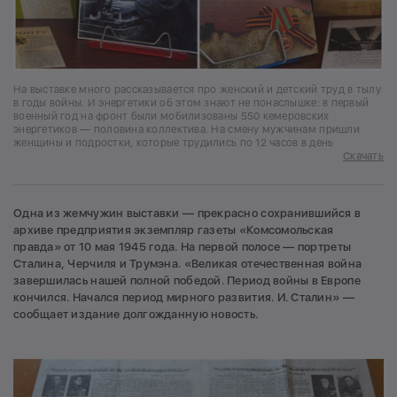
На выставке много рассказывается про женский и детский труд в тылу
в годы войны. И энергетики об этом знают не понаслышке: в первый
военный год на фронт были мобилизованы 550 кемеровских
энергетиков — половина коллектива. На смену мужчинам пришли
женщины и подростки, которые трудились по 12 часов в день
Скачать
Одна из жемчужин выставки — прекрасно сохранившийся в
архиве предприятия экземпляр газеты «Комсомольская
правда» от 10 мая 1945 года. На первой полосе — портреты
Сталина, Черчиля и Трумэна. «Великая отечественная война
завершилась нашей полной победой. Период войны в Европе
кончился. Начался период мирного развития. И. Сталин» —
сообщает издание долгожданную новость.