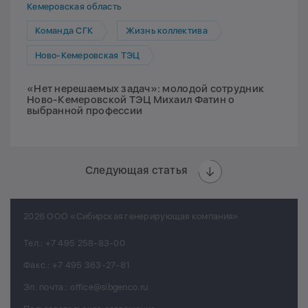
Кемеровская область
Команда СГК
Жизнь коллектива
Ново-Кемеровская ТЭЦ
«Нет нерешаемых задач»: молодой сотрудник
Ново-Кемеровской ТЭЦ Михаил Фатин о
выбранной профессии
Следующая статья
2026 ООО «Сибирская генерирующая компания»
Тел.:
+7 495 258-83-00
Факс.:
+7 495 363-27-81
Эл. почта.:
office@sibgenco.ru