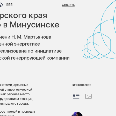
тариев:
Просмотров:
1155
Скачать
рского края
 в Минусинске
мени Н. М. Мартьянова
енной энергетике
реализована по инициативе
рской генерирующей компании
онатами, архивные
Тип контента
ей с энергетической
 как рабочее место
орудованием станции,
ния целого города.
осетителей и проводят