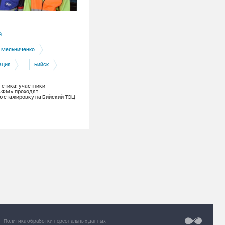
31.07.2026
й
Красноярский край
 Мельниченко
Минусинск
Абакан
ация
Бийск
Социальная ответственность
гетика: участники
Команда проекта «Чистые скалы.
.ФМ» проходят
Безопасный маршрут» продолжает
ю стажировку на Бийский ТЭЦ
приводить в порядок береговые склон
Енисея при поддержке Фонда Мельни
Разработка сайт
Chipsa
Политика обработки персональных данных