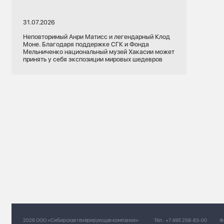
31.07.2026
21.07.2026
Алтайский край
Неповторимый Анри Матисс и легендарный Клод
Моне. Благодаря поддержке СГК и Фонда
Фонд Андрея Мельниченко
Мельниченко национальный музей Хакасии может
принять у себя экспозиции мировых шедевров
Профориентация
Экскурс в профессиональное будущее: в
Бийске стартовала четвертая смена проекта
«Профкоманды.ФМ»
заровской
рал
2026 ООО «Сибирская генерирующая компания»
Тел.:
+7 495 258-83-00
Ф