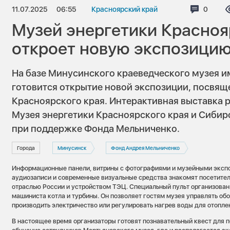
11.07.2025
06:55
Красноярский край
Коммен
0
Музей энергетики Красноя
откроет новую экспозицию
На базе Минусинского краеведческого музея и
готовится открытие новой экспозиции, посвящ
Красноярского края. Интерактивная выставка 
Музея энергетики Красноярского края и Сиби
при поддержке Фонда Мельниченко.
Города
Минусинск
Фонд Андрея Мельниченко
Информационные панели, витрины с фотографиями и музейными эксп
аудиозаписи и современные визуальные средства знакомят посетител
отраслью России и устройством ТЭЦ. Специальный пульт организован
машиниста котла и турбины. Он позволяет гостям музея управлять об
производить электричество или регулировать нагрев воды для отопле
В настоящее время организаторы готовят познавательный квест для п