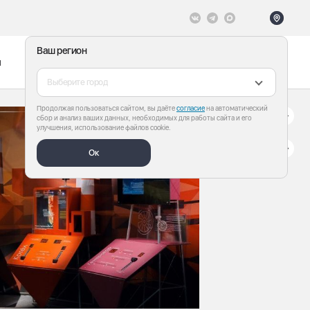
Ваш регион
ы
Меню
Все теги
Выберите город
Продолжая пользоваться сайтом, вы даёте
согласие
на автоматический
сбор и анализ ваших данных, необходимых для работы сайта и его
улучшения, использование файлов cookie.
Ок