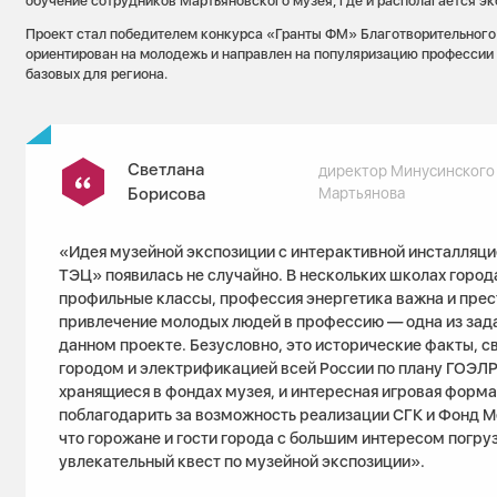
обучение сотрудников Мартьяновского музея, где и располагается эк
Проект стал победителем конкурса «Гранты ФМ» Благотворительного
ориентирован на молодежь и направлен на популяризацию профессии 
базовых для региона.
Светлана
директор Минусинского 
Борисова
Мартьянова
«Идея музейной экспозиции с интерактивной инсталляци
ТЭЦ» появилась не случайно. В нескольких школах город
профильные классы, профессия энергетика важна и прес
привлечение молодых людей в профессию — одна из зад
данном проекте. Безусловно, это исторические факты, с
городом и электрификацией всей России по плану ГОЭЛ
хранящиеся в фондах музея, и интересная игровая форма
поблагодарить за возможность реализации СГК и Фонд М
что горожане и гости города с большим интересом погруз
увлекательный квест по музейной экспозиции».