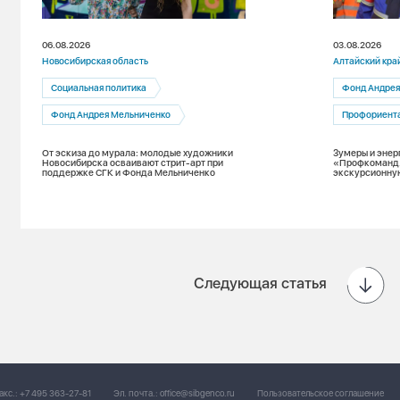
06.08.2026
03.08.2026
Новосибирская область
Алтайский кра
Социальная политика
Фонд Андрея
Фонд Андрея Мельниченко
Профориент
От эскиза до мурала: молодые художники
Зумеры и энер
Новосибирска осваивают стрит-арт при
«Профкоманд
поддержке СГК и Фонда Мельниченко
экскурсионну
Следующая статья
акс.:
+7 495 363-27-81
Эл. почта.:
office@sibgenco.ru
Пользовательское соглашение