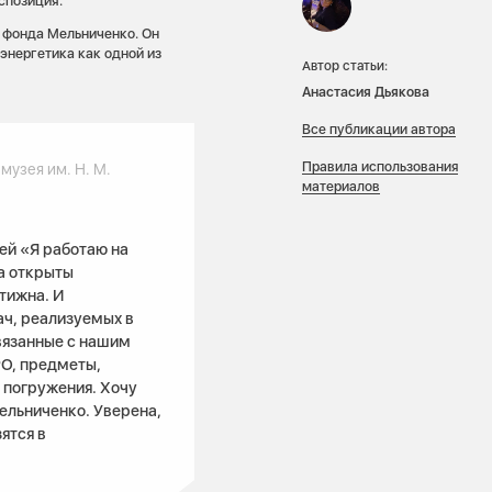
спозиция.
 фонда Мельниченко. Он
энергетика как одной из
Автор статьи:
Анастасия Дьякова
Все публикации автора
Правила использования
музея им. Н. М.
материалов
ей «Я работаю на
а открыты
тижна. И
ач, реализуемых в
вязанные с нашим
РО, предметы,
 погружения. Хочу
ельниченко. Уверена,
ятся в