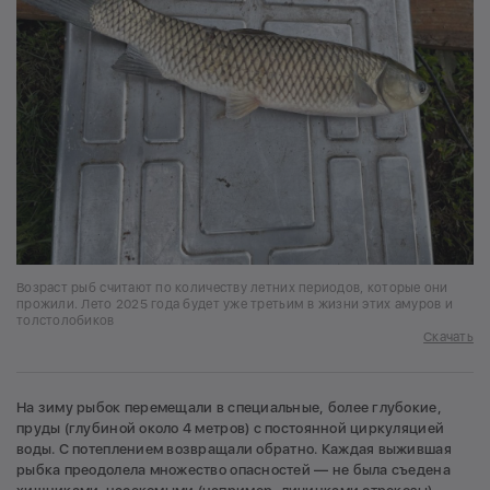
Возраст рыб считают по количеству летних периодов, которые они
прожили. Лето 2025 года будет уже третьим в жизни этих амуров и
толстолобиков
Скачать
На зиму рыбок перемещали в специальные, более глубокие,
пруды (глубиной около 4 метров) с постоянной циркуляцией
воды. С потеплением возвращали обратно. Каждая выжившая
рыбка преодолела множество опасностей — не была съедена