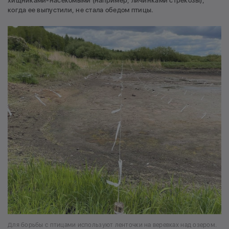
хищниками-насекомыми (например, личинками стрекозы),
когда ее выпустили, не стала обедом птицы.
Для борьбы с птицами используют ленточки на веревках над озером.