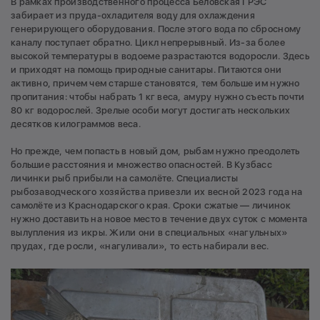
В рамках производственного процесса Беловская ГРЭС
забирает из пруда-охладителя воду для охлаждения
генерирующего оборудования. После этого вода по сбросному
каналу поступает обратно. Цикл непрерывный. Из-за более
высокой температуры в водоеме разрастаются водоросли. Здесь
и приходят на помощь природные санитары. Питаются они
активно, причем чем старше становятся, тем больше им нужно
пропитания: чтобы набрать 1 кг веса, амуру нужно съесть почти
80 кг водорослей. Зрелые особи могут достигать нескольких
десятков килограммов веса.
Но прежде, чем попасть в новый дом, рыбам нужно преодолеть
большие расстояния и множество опасностей. В Кузбасс
личинки рыб прибыли на самолёте. Специалисты
рыбозаводческого хозяйства привезли их весной 2023 года на
самолёте из Краснодарского края. Сроки сжатые — личинок
нужно доставить на новое место в течение двух суток с момента
вылупления из икры. Жили они в специальных «нагульных»
прудах, где росли, «нагуливали», то есть набирали вес.