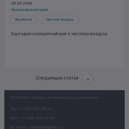
05.08.2026
Красноярский край
Экология
Чистый воздух
Еще один конкретный шаг к чистому воздуху
Следующая статья
2026 ООО «Сибирская генерирующая компания»
Тел.:
+7 495 258-83-00
Факс.:
+7 495 363-27-81
Эл. почта.:
office@sibgenco.ru