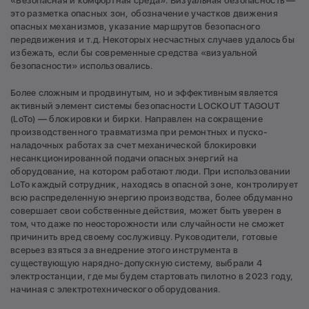
«Безопасная и комфортная среда». Визуальная безопасность —
это разметка опасных зон, обозначение участков движения
опасных механизмов, указание маршрутов безопасного
передвижения и т.д. Некоторых несчастных случаев удалось бы
избежать, если бы современные средства «визуальной
безопасности» использовались.
Более сложным и продвинутым, но и эффективным является
активный элемент системы безопасности LOCKOUT TAGOUT
(LoTo) — блокировки и бирки. Направлен на сокращение
производственного травматизма при ремонтных и пуско-
наладочных работах за счет механической блокировки
несанкционированной подачи опасных энергий на
оборудование, на котором работают люди. При использовании
LoTo каждый сотрудник, находясь в опасной зоне, контролирует
всю распределенную энергию производства, более обдуманно
совершает свои собственные действия, может быть уверен в
том, что даже по неосторожности или случайности не сможет
причинить вред своему сослуживцу. Руководители, готовые
всерьез взяться за внедрение этого инструмента в
существующую нарядно-допускную систему, выбрали 4
электростанции, где мы будем стартовать пилотно в 2023 году,
начиная с электротехнического оборудования.