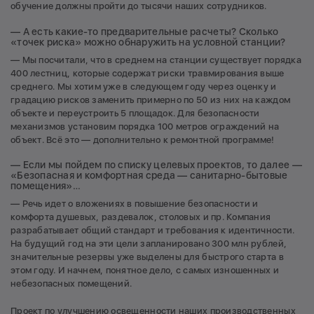
обучение должны пройти до тысячи наших сотрудников.
— А есть какие-то предварительные расчеты? Сколько
«точек риска» можно обнаружить на условной станции?
— Мы посчитали, что в среднем на станции существует порядка
400 лестниц, которые содержат риски травмирования выше
среднего. Мы хотим уже в следующем году через оценку и
градацию рисков заменить примерно по 50 из них на каждом
объекте и переустроить 5 площадок. Для безопасности
механизмов установим порядка 100 метров ограждений на
объект. Всё это — дополнительно к ремонтной программе!
— Если мы пойдем по списку целевых проектов, то далее —
«Безопасная и комфортная среда — санитарно-бытовые
помещения»…
— Речь идет о вложениях в повышение безопасности и
комфорта душевых, раздевалок, столовых и пр. Компания
разрабатывает общий стандарт и требования к идентичности.
На будущий год на эти цели запланировано 300 млн рублей,
значительные резервы уже выделены для быстрого старта в
этом году. И начнем, понятное дело, с самых изношенных и
небезопасных помещений.
Проект по улучшению освещенности наших производственных