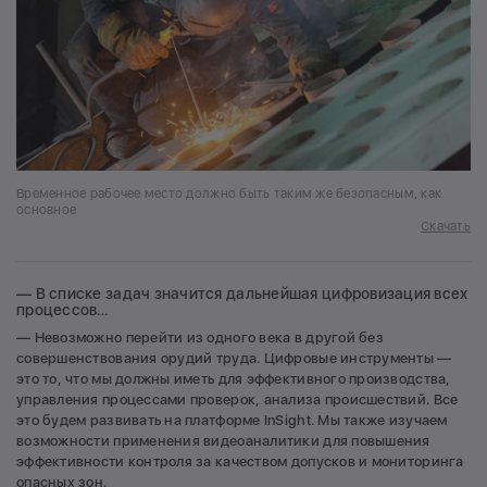
Временное рабочее место должно быть таким же безопасным, как
основное
Скачать
— В списке задач значится дальнейшая цифровизация всех
процессов…
— Невозможно перейти из одного века в другой без
совершенствования орудий труда. Цифровые инструменты —
это то, что мы должны иметь для эффективного производства,
управления процессами проверок, анализа происшествий. Все
это будем развивать на платформе InSight. Мы также изучаем
возможности применения видеоаналитики для повышения
эффективности контроля за качеством допусков и мониторинга
опасных зон.