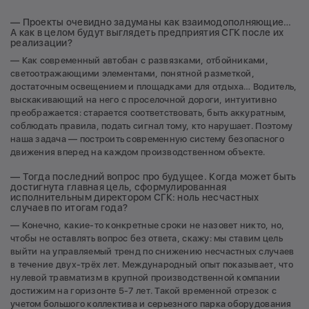
— Проекты очевидно задуманы как взаимодополняющие…
А как в целом будут выглядеть предприятия СГК после их
реализации?
— Как современный автобан с развязками, отбойниками,
светоотражающими элементами, понятной разметкой,
достаточным освещением и площадками для отдыха… Водитель,
выскакивающий на него с проселочной дороги, интуитивно
преображается: старается соответствовать, быть аккуратным,
соблюдать правила, подать сигнал тому, кто нарушает. Поэтому
наша задача — построить современную систему безопасного
движения вперед на каждом производственном объекте.
— Тогда последний вопрос про будущее. Когда может быть
достигнута главная цель, сформулированная
исполнительным директором СГК: ноль несчастных
случаев по итогам года?
— Конечно, какие-то конкретные сроки не назовет никто, но,
чтобы не оставлять вопрос без ответа, скажу: мы ставим цель
выйти на управляемый тренд по снижению несчастных случаев
в течение двух-трёх лет. Международный опыт показывает, что
нулевой травматизм в крупной производственной компании
достижим на горизонте 5-7 лет. Такой временной отрезок с
учетом большого коллектива и серьезного парка оборудования