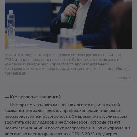
19 и 20 сентября в Кемерове прошла встреча руководителей ТЭЦ,
ГРЭС и теплосетевых подразделений Сибирской генерирующей
компании.О каждом из 15 проектов по производственной
безопасности Максим Шалаев рассказывал отдельно — подробно и с
примерами
Скачать
— Кто проводит тренинги?
— На старте мы привлекли внешних экспертов из крупной
компании, которые являются профессионалами в вопросах
производственной безопасности. Со временем рассчитываем
воспитать своих лидеров и инфлюенсеров, которые станут
носителями знаний и помогут распространить опыт управления
рисками во всех подразделениях СГК. В 2023 году через