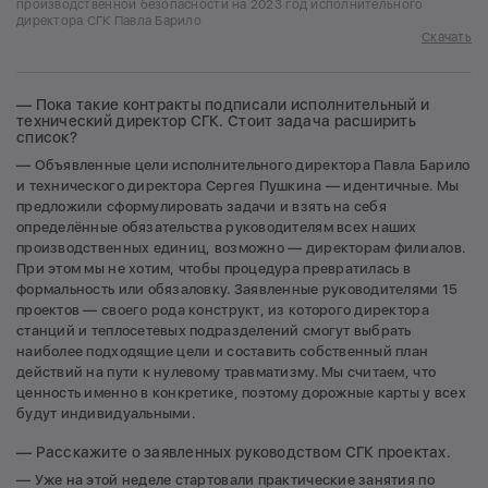
производственной безопасности на 2023 год исполнительного
директора СГК Павла Барило
Скачать
— Пока такие контракты подписали исполнительный и
технический директор СГК. Стоит задача расширить
список?
— Объявленные цели исполнительного директора Павла Барило
и технического директора Сергея Пушкина — идентичные. Мы
предложили сформулировать задачи и взять на себя
определённые обязательства руководителям всех наших
производственных единиц, возможно — директорам филиалов.
При этом мы не хотим, чтобы процедура превратилась в
формальность или обязаловку. Заявленные руководителями 15
проектов — своего рода конструкт, из которого директора
станций и теплосетевых подразделений смогут выбрать
наиболее подходящие цели и составить собственный план
действий на пути к нулевому травматизму. Мы считаем, что
ценность именно в конкретике, поэтому дорожные карты у всех
будут индивидуальными.
— Расскажите о заявленных руководством СГК проектах.
— Уже на этой неделе стартовали практические занятия по