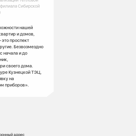
 филиала Сибирской
и
зможности нашей
квартир и домов,
 это проспект
ругие. Безвозмездно
с начала и до
ник,
ри своего дома.
туре Кузнецкой ТЭЦ,
явку на
ом приборов».
тронный адрес