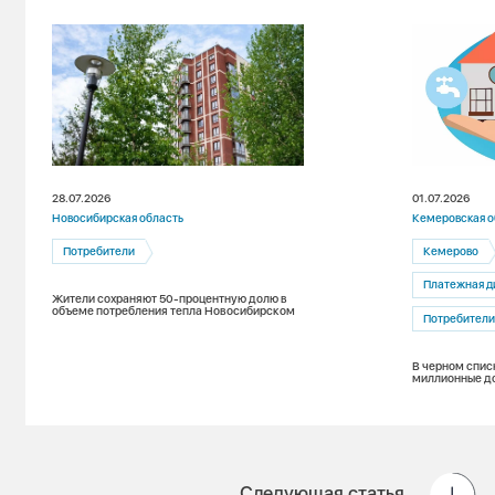
28.07.2026
01.07.2026
Новосибирская область
Кемеровская о
Потребители
Кемерово
Платежная д
Жители сохраняют 50-процентную долю в
объеме потребления тепла Новосибирском
Потребител
В черном спис
миллионные до
Следующая статья