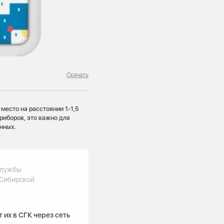
Скачать
место на расстоянии 1-1,5
приборов, это важно для
анных.
службы
 Сибирской
их в СГК через сеть