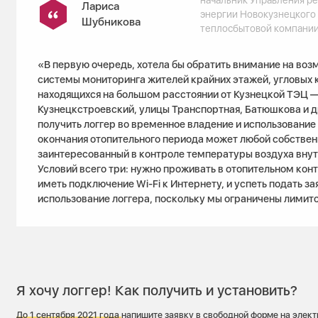
Лариса
энергии Новокузнецкого
Шубникова
теплосбытовой компани
«В первую очередь, хотела бы обратить внимание на во
системы мониторинга жителей крайних этажей, угловых 
находящихся на большом расстоянии от Кузнецкой ТЭЦ —
Кузнецкстроевский, улицы Транспортная, Батюшкова и д
получить логгер во временное владение и использование 
окончания отопительного периода может любой собствен
заинтересованный в контроле температуры воздуха внут
Условий всего три: нужно проживать в отопительном кон
иметь подключение Wi-Fi к Интернету, и успеть подать за
использование логгера, поскольку мы ограничены лимит
Я хочу логгер! Как получить и установить?
До 1 сентября 2021 года
напишите заявку в свободной форме на элек