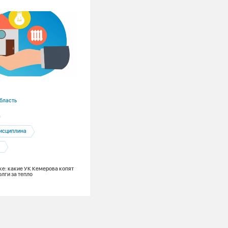
18.06.2026
бласть
Кемеровская область
Кемерово
Потребители
исциплина
Сбыт
и
Дистанционное снятие показаний при
учёта тепла от СГК: точно, прозрачно,
оперативно
ке: какие УК Кемерова копят
лги за тепло