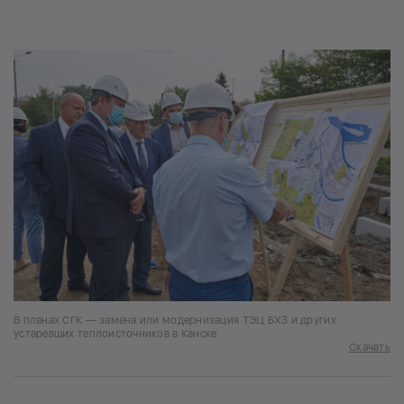
В планах СГК — замена или модернизация ТЭЦ БХЗ и других
устаревших теплоисточников в Канске
Скачать