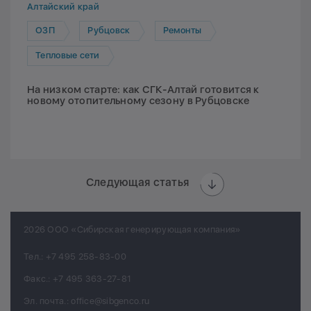
Алтайский край
ОЗП
Рубцовск
Ремонты
Тепловые сети
На низком старте: как СГК-Алтай готовится к
новому отопительному сезону в Рубцовске
Следующая статья
2026 ООО «Сибирская генерирующая компания»
Тел.:
+7 495 258-83-00
Факс.:
+7 495 363-27-81
Эл. почта.:
office@sibgenco.ru