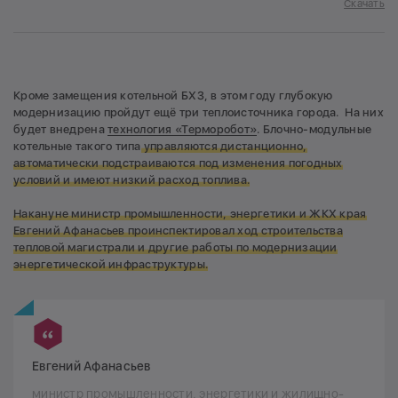
Скачать
Кроме замещения котельной БХЗ, в этом году глубокую
модернизацию пройдут ещё три теплоисточника города. На них
будет внедрена
технология «Терморобот»
. Блочно-модульные
котельные такого типа
управляются дистанционно,
автоматически подстраиваются под изменения погодных
условий и имеют низкий расход топлива.
Накануне министр промышленности, энергетики и ЖКХ края
Евгений Афанасьев проинспектировал ход строительства
тепловой магистрали и другие работы по модернизации
энергетической инфраструктуры.
Евгений Афанасьев
министр промышленности, энергетики и жилищно-