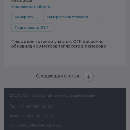
05.08.2026
Кемеровская область
Кемерово
Кемеровская теплосетевая компания
Подготовка к ОЗП
Плюс один готовый участок: СГК досрочно
обновила 400 метров теплосети в Кемерове
Следующая статья
2026 ООО «Сибирская генерирующая компания»
Тел.:
+7 495 258-83-00
Факс.:
+7 495 363-27-81
Эл. почта.:
office@sibgenco.ru