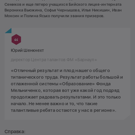
Семиков и еще пятеро учащихся Бийского лицея-интерната
Вероника Вьюжина, Софья Чернышова, Илья Никишин, Иван
Моксин и Полина Ясько получили звания призеров.
Юрий Шенкнехт
директор Центра талантов ФМ «Барнаул»
«Отличный результат и плод нашего общего
титанического труда. Результат работы большой и
отлаженной системы «Образование» Фонда
Мельниченко, которая вот уже какой год подряд
продолжает радовать результатами. И это только
начало. Не менее важно и то, что такие
талантливые ребята остаются у нас в регионе».
Справка: