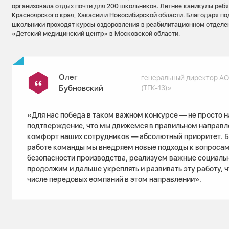
организовала отдых почти для 200 школьников. Летние каникулы ребя
Красноярского края, Хакасии и Новосибирской области. Благодаря 
школьники проходят курсы оздоровления в реабилитационном отдел
«Детский медицинский центр» в Московской области.
Олег
генеральный директор АО
Бубновский
(ТГК-13)»
«Для нас победа в таком важном конкурсе — не просто н
подтверждение, что мы движемся в правильном направле
комфорт наших сотрудников — абсолютный приоритет. 
работе команды мы внедряем новые подходы к вопросам
безопасности производства, реализуем важные социаль
продолжим и дальше укреплять и развивать эту работу, ч
числе передовых еомпаний в этом направлении».