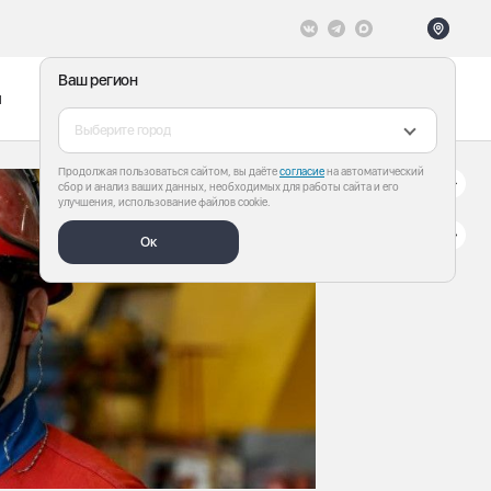
Ваш регион
ы
Меню
Все теги
Выберите город
Продолжая пользоваться сайтом, вы даёте
согласие
на автоматический
сбор и анализ ваших данных, необходимых для работы сайта и его
улучшения, использование файлов cookie.
Ок