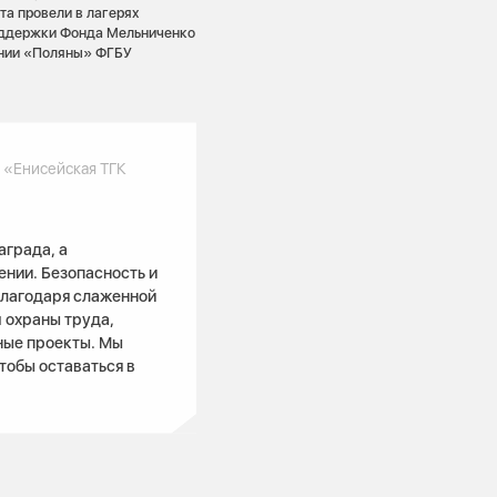
та провели в лагерях
поддержки Фонда Мельниченко
ении «Поляны» ФГБУ
 «Енисейская ТГК
аграда, а
нии. Безопасность и
Благодаря слаженной
 охраны труда,
ные проекты. Мы
тобы оставаться в