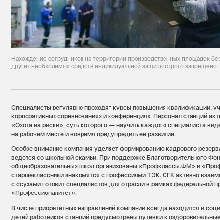
Нахождение сотрудников на территории производственных площадок без
других необходимых средств индивидуальной защиты строго запрещено
Специалисты регулярно проходят курсы повышения квалификации, уч
корпоративных соревнованиях и конференциях. Персонал станций акт
«Охота на риски», суть которого — научить каждого специалиста вид
на рабочем месте и вовремя предупредить ее развитие.
Особое внимание компания уделяет формированию кадрового резерва
ведется со школьной скамьи. При поддержке Благотворительного Фон
общеобразовательных школ организованы «Профклассы.ФМ» и «Про
старшеклассники знакомятся с профессиями ТЭК. СГК активно взаимо
с ссузами готовит специалистов для отрасли в рамках федеральной 
«Профессионалитет».
В числе приоритетных направлений компании всегда находится и соци
детей работников станций предусмотрены путевки в оздоровительные 