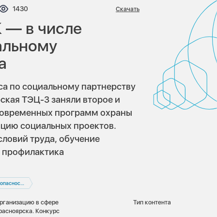
нтариев:
Просмотров:
1430
Скачать
 — в числе
альному
а
са по социальному партнерству
ская ТЭЦ-3 заняли второе и
 современных программ охраны
ацию социальных проектов.
ловий труда, обучение
и профилактика
пасность
рганизацию в сфере
Тип контента
расноярска. Конкурс