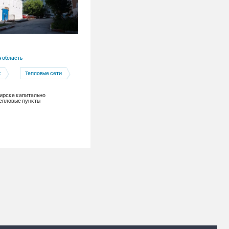
01.07.2026
 область
Кемеровская область
к
Тепловые сети
Кемерово
Платежная дисциплина
ирске капитально
епловые пункты
Потребители
В черном списке: какие УК Кемерова 
миллионные долги за тепло