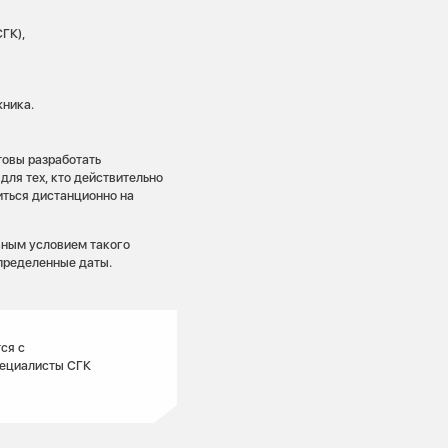
ГК),
жника.
овы разработать
для тех, кто действительно
иться дистанционно на
вным условием такого
пределенные даты.
ся с
пециалисты СГК