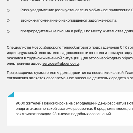
Push-уведомление (если установлено мобильное приложение С
звонок-напоминание о накопившейся задолженности,
предупредительные письма и рейды по месту жительства дол
Специалисты Новосибирского теплосбытового подразделения СГК гот
индивидуальный план выплат задолженности за тепло и горячую воду 
оказался в трудной жизненной ситуации. Для этого необходимо обрат
электронный адрес
services@sibgenco.ru
.
При рассрочке сумма оплаты долга делится на несколько частей. Гла
соглашения является своевременное внесение денежных средств в о
9000 жителей Новосибирска на сегодняшний день рассчитывают
энергетиками по такой системе рассрочки. В среднем в месяц с
заключают порядка 23 тысячи подобных соглашений.