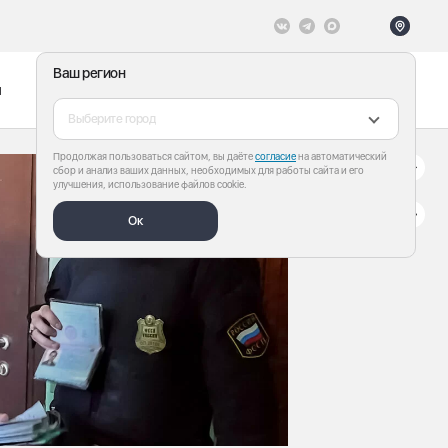
Ваш регион
ы
Меню
Все теги
Выберите город
Продолжая пользоваться сайтом, вы даёте
согласие
на автоматический
сбор и анализ ваших данных, необходимых для работы сайта и его
улучшения, использование файлов cookie.
Ок