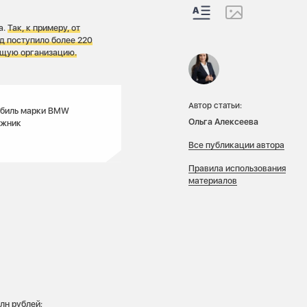
а.
Так, к примеру, от
д поступило более 220
ющую организацию.
Автор статьи:
обиль марки BМW
Ольга Алексеева
лжник
Все публикации автора
Правила использования
материалов
лн рублей;