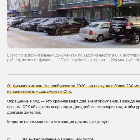
Всего по исполнительным документам по задолженности в СГК поступило
рублей, из них от физлиц — 230 млн рублей, от юрлиц — 224 млн рублей
От физических лиц Новосибирска за 2020 год поступило более 230 ми
исполнительным документам СГК.
Обращение в суд — это крайняя мера для энергокомпании. Прежде че
органы, СГК обязательно проводит досудебные мероприятия, чтобы ур
долгами жителей.
Меры по напоминанию и мотивации для оплаты услуг:
SMS-уведомление о возникшем долге,