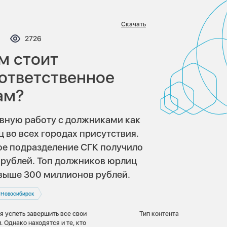
Скачать
мментариев:
Просмотров:
2726
м стоит
зответственное
ам?
вную работу с должниками как
ц во всех городах присутствия.
ое подразделение СГК получило
рублей. Топ должников юрлиц
свыше 300 миллионов рублей.
Новосибирск
 успеть завершить все свои
Тип контента
 Однако находятся и те, кто