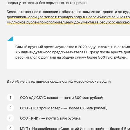
подолгу не платит без серьезных на то причин.
Безответственное отношение к обязательствам может довести до суд
должников-юрлиц за тепло и горячую воду в Новосибирске за 2020 го
миллионов рублей по исполнительным документам в ресурсоснабжа
Самый крупный арест имущества в 2020 году наложен на автом
Х5 индивидуального предпринимателя Н. Сразу после ареста до
рассчитался с долгами на общую сумму более 500 тыс. рублей.
В топ-5 неплательщиков среди юрлиц Новосибирска вошли:
ООО «ДИСКУС плюс» — почти 300 млн рублей;
ООО «НК СтройМастер» — более 6,8 млн рублей;
ООО «РИК» — почти 5 млн рублей;
МУП г. Новосибирска «Советский Инвестстрой» — более 4,5 м