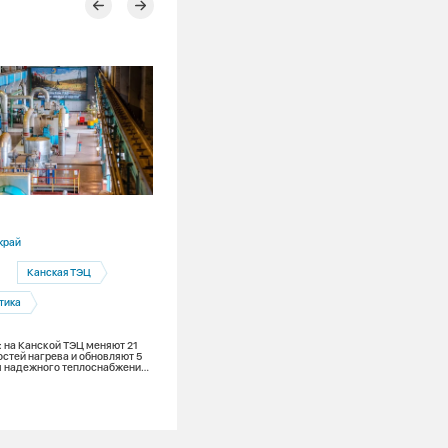
30.07.2026
край
Новосибирская область
Канская ТЭЦ
Ремонты
тика
С начала испытаний теплосетей
Новосибирска выявлено около 1 100
дефектов
: на Канской ТЭЦ меняют 21
остей нагрева и обновляют 5
ля надежного теплоснабжения