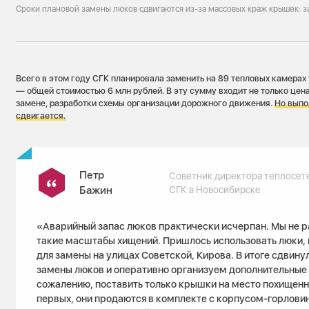
Сроки плановой замены люков сдвигаются из-за массовых краж крышек: з
Всего в этом году СГК планировала заменить на 89 тепловых камерах
— общей стоимостью 6 млн рублей. В эту сумму входит не только цена
замене, разработки схемы организации дорожного движения.
Но выпо
сдвигается.
Петр
Советник директора теплосет
Бажин
СГК в Новосибирске
«Аварийный запас люков практически исчерпан. Мы не р
такие масштабы хищений. Пришлось использовать люки, 
для замены на улицах Советской, Кирова. В итоге сдвину
замены люков и оперативно организуем дополнительные 
сожалению, поставить только крышки на место похищенн
первых, они продаются в комплекте с корпусом-горловин