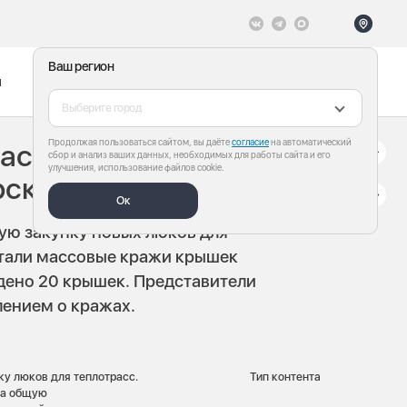
Ваш регион
ы
Меню
Все теги
Выберите город
Продолжая пользоваться сайтом, вы даёте
согласие
на автоматический
массовых кражах
сбор и анализ ваших данных, необходимых для работы сайта и его
улучшения, использование файлов cookie.
рске
Ок
ую закупку новых люков для
стали массовые кражи крышек
адено 20 крышек. Представители
лением о кражах.
у люков для теплотрасс.
Тип контента
а общую