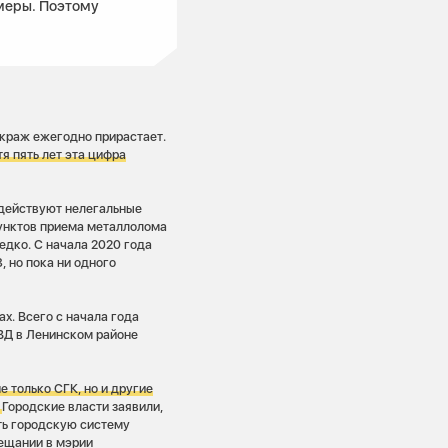
меры. Поэтому
 краж ежегодно прирастает.
я пять лет эта цифра
 действуют нелегальные
пунктов приема металлолома
едко. С начала 2020 года
, но пока ни одного
х. Всего с начала года
МВД в Ленинском районе
е только СГК, но и другие
.
Городские власти заявили,
ть городскую систему
вещании в мэрии