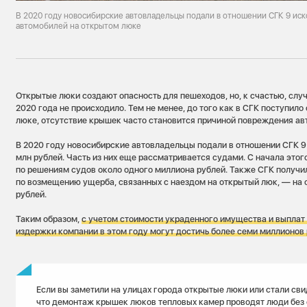
В 2020 году новосибирские автовладельцы подали в отношении СГК 9 ис
автомобилей на открытом люке
Открытые люки создают опасность для пешеходов, но, к счастью, слу
2020 года не происходило. Тем не менее, до того как в СГК поступил
люке, отсутствие крышек часто становится причиной повреждения ав
В 2020 году новосибирские автовладельцы подали в отношении СГК 9
млн рублей. Часть из них еще рассматривается судами. С начала это
по решениям судов около одного миллиона рублей. Также СГК получи
по возмещению ущерба, связанных с наездом на открытый люк, — на
рублей.
Таким образом,
с учетом стоимости украденного имущества и выплат 
издержки компании в этом году могут достичь более семи миллионов 
Если вы заметили на улицах города открытые люки или стали сви
что демонтаж крышек люков тепловых камер проводят люди без