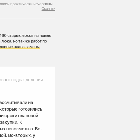
апасы практически исчерпаны
Скачать
 160 старых люков на новые
 люка, но также работ по
лнение плана замены
евого подразделения
ассчитывали на
которые готовились
ли сроки плановой
закупки. К
ых невозможно. Во-
ой. Во-вторых, у