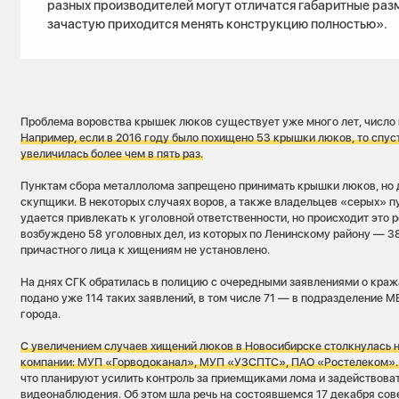
разных производителей могут отличатся габаритные раз
зачастую приходится менять конструкцию полностью».
Проблема воровства крышек люков существует уже много лет, число
Например, если в 2016 году было похищено 53 крышки люков, то спуст
увеличилась более чем в пять раз.
Пунктам сбора металлолома запрещено принимать крышки люков, но
скупщики. В некоторых случаях воров, а также владельцев «серых» 
удается привлекать к уголовной ответственности, но происходит это р
возбуждено 58 уголовных дел, из которых по Ленинскому району — 38
причастного лица к хищениям не установлено.
На днях СГК обратилась в полицию с очередными заявлениями о кража
подано уже 114 таких заявлений, в том числе 71 — в подразделение 
города.
С увеличением случаев хищений люков в Новосибирске
столкнулась н
компании: МУП «Горводоканал», МУП «УЗСПТС», ПАО «Ростелеком»
что планируют усилить контроль за приемщиками лома и задействова
видеонаблюдения. Об этом шла речь на состоявшемся 17 декабря со