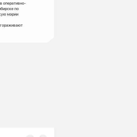
в оперативно-
ибирске по
кую мэрии
огораживают