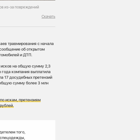
ков из-за повреждений
Скачать
чаев травмирования с начала
о сообщение об открытом
томобилей и ДТП.
 исков на общую сумму 2,3
го года компания выплатила
ла 17 досудебных претензий
 общую сумму более 3 млн
по искам, претензиям
рублей.
детелем того,
 спецодежды,