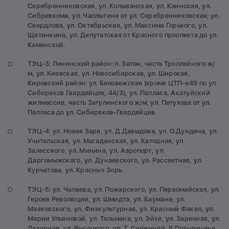
Серебренниковская, ул. Колыванская, ул. Каинская, ул.
Сибревкома, ул. Чаплыгина от ул. Серебренниковская; ул.
Свердлова, ул. Октябрьская, ул. Максима Горького, ул.
Щетинкина, ул. Депутатская от Красного проспекта до ул.
Каменской.
ТЭЦ-3: Ленинский район: п. Затон, часть Троллейного ж/
м, ул. Киевская, ул. Новосибирская, ул. Широкая,
Кировский район: ул. Беловежская (кроме ЦТП-к49 по ул
Сибиряков Гвардейцев, 44/3), ул. Палласа, Акатуйский
жилмассив, часть Затулинского ж/м, ул. Петухова от ул.
Палласа до ул. Сибиряков-Гвардейцев.
ТЭЦ-4: ул. Новая Заря, ул. Д.Давыдова, ул. О.Дундича, ул.
Учительская, ул. Магаданская, ул. Катодная, ул.
Залесского, ул. Минина, ул. Аэропорт, ул.
Даргомыжского, ул. Дунаевского, ул. Рассветная, ул.
Курчатова, ул. Красных Зорь.
ТЭЦ-5: ул. Чапаева, ул. Пожарского, ул. Первомайская, ул.
Героев Революции, ул. Шмидта, ул. Баумана, ул.
Маяковского, ул. Физкультурная, ул. Красный Факел, ул.
Марии Ульяновой, ул. Тельмана, ул. Эйхе, ул. Заречная, ул.
Лазурная, ул. Высоцкого, ул. Т. Снежиной, В.Потылицина,