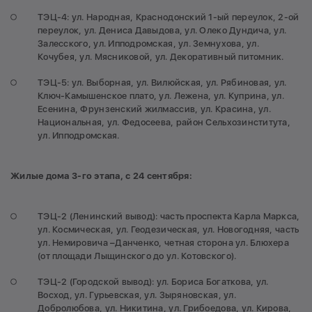
ТЭЦ-4: ул. Народная, Краснодонский 1-ый переулок, 2-ой
переулок, ул. Дениса Давыдова, ул. Олеко Дундича, ул.
Залесского, ул. Ипподромская, ул. Земнухова, ул.
Кочубея, ул. Мясниковой, ул. Декоративный питомник.
ТЭЦ-5: ул. Выборная, ул. Вилюйская, ул. Рябиновая, ул.
Ключ-Камышенское плато, ул. Лежена, ул. Куприна, ул.
Есенина, Фрунзенский жилмассив, ул. Красина, ул.
Национальная, ул. Федосеева, район Сельхозинститута,
ул. Ипподромская.
Жилые дома 3-го этапа, с 24 сентября:
ТЭЦ-2 (Ленинский вывод): часть проспекта Карла Маркса,
ул. Космическая, ул. Геодезическая, ул. Новогодняя, часть
ул. Немировича –Данченко, четная сторона ул. Блюхера
(от площади Лыщинского до ул. Котовского).
ТЭЦ-2 (Городской вывод): ул. Бориса Богаткова, ул.
Восход, ул. Гурьевская, ул. Зыряновская, ул.
Добролюбова, ул. Никитина, ул. Грибоедова, ул. Кирова,