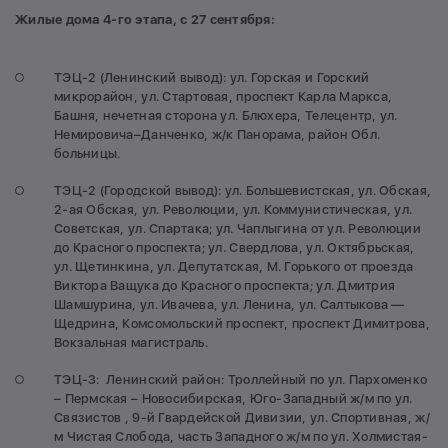
Жилые дома 4-го этапа, с 27 сентября:
ТЭЦ-2 (Ленинский вывод): ул. Горская и Горский
микрорайон, ул. Стартовая, проспект Карла Маркса,
Башня, нечетная сторона ул. Блюхера, Телецентр, ул.
Немировича–Данченко, ж/к Панорама, район Обл.
больницы.
ТЭЦ-2 (Городской вывод): ул. Большевистская, ул. Обская,
2-ая Обская, ул. Революции, ул. Коммунистическая, ул.
Советская, ул. Спартака; ул. Чаплыгина от ул. Революции
до Красного проспекта; ул. Свердлова, ул. Октябрьская,
ул. Щетинкина, ул. Депутатская, М. Горького от проезда
Виктора Ващука до Красного проспекта; ул. Дмитрия
Шамшурина, ул. Ивачева, ул. Ленина, ул. Салтыкова —
Щедрина, Комсомольский проспект, проспект Димитрова,
Вокзальная магистраль.
ТЭЦ-3: Ленинский район: Троллейный по ул. Пархоменко
– Пермская – Новосибирская, Юго-Западный ж/м по ул.
Связистов , 9-й Гвардейской Дивизии, ул. Спортивная, ж/
м Чистая Слобода, часть Западного ж/м по ул. Холмистая-