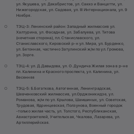
ул. Якушева, ул. Декабристов, ул. Сакко и Ванцетти, ул.
Нижегородская, ул. Садовая, ул. III Интернационала, ул. 9
Ноября.
ТЭЦ-3: Ленинский район: Западный жилмассив ул.
Халтурина, ул. Фасадная, ул. Забалуева, ул. Титова
(нечетная сторона), пл. Станиславского, ул.
Станиславского, Кировский р-н ул. Мира, ул. Бурденко,
ул. Бетонная, частично Затулинский ж/м по ул. Громова,
ул. Зорге.
ТЭЦ-4: ул. Д.Давыдова, ул. О. Дундича Жилая зона в р-не
пл. Калинина и Красного проспекта, ул. Калинина, ул.
Весенняя
ТЭЦ-5: Б.Богаткова, Автогенная, Ленинградская,
Шевченковский жилмассив, ул.Орджоникидзе, ул.
Романова, ж/м по ул. Крылова, Шамшиных, ул. Советская,
Трудовая, Ядринцевская, Ползунова, Военный городок
-только жилая часть, ул. Толстого, Республиканская,
Авиастроителей, Учительская, Чкалова, Лазарева, ул.
Артиллерийская.