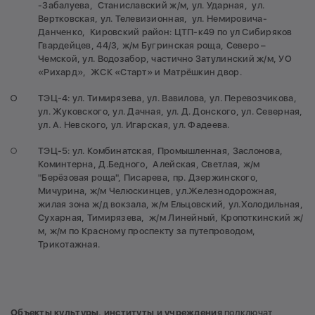
-Забалуева, Станиславский ж/м, ул. Ударная, ул.
Вертковская, ул. Телевизионная, ул. Немировича-
Данченко, Кировский район: ЦТП-к49 по ул Сибиряков
Гвардейцев, 44/3, ж/м Бугринская роща, Северо –
Чемской, ул. Водозабор, частично Затулинский ж/м, УО
«Рихард», ЖСК «Старт» и Матрёшкин двор.
ТЭЦ-4: ул. Тимирязева, ул. Вавилова, ул. Перевозчикова,
ул. Жуковского, ул. Дачная, ул. Д. Донского, ул. Северная,
ул. А. Невского, ул. Игарская, ул. Фадеева.
ТЭЦ-5: ул. Комбинатская, Промышленная, Заслонова,
Коминтерна, Д.Бедного, Алейская, Светлая, ж/м
"Берёзовая роща", Писарева, пр. Дзержинского,
Мичурина, ж/м Челюскинцев, ул.Железнодорожная,
жилая зона ж/д вокзала, ж/м Ельцовский, ул.Холодильная,
Сухарная, Тимирязева, ж/м Линейный, Кропоткинский ж/
м, ж/м по Красному проспекту за путепроводом,
Трикотажная.
Объекты культуры, институты и учреждения
подключат