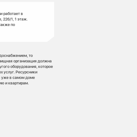
и работает в
 226/1, 1 этаж.
также по
одоснабжением, то
лищная организация должна
угого оборудования, которое
х услуг. Ресурсники
а уже в самом доме
ию и квартирам.