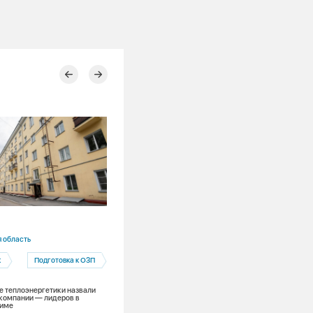
09.07.2026
 область
Новосибирская область
к
Подготовка к ОЗП
Новосибирск
Тепловые сети
 теплоэнергетики назвали
СГК в Новосибирске капитально
компании — лидеров в
ремонтирует тепловые пункты
зиме