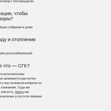
договор с поставщиком
ации, чтобы
оворы?
бщее собрание в доме
оду и отопление
т ресурсоснабжающей
за что — СГК?
 то исполнителем
на занимается расчетом
и у вас возникли вопросы по
 компанию. Туда же
 они есть.
Здесь
мы
мунальные услуги по прямым