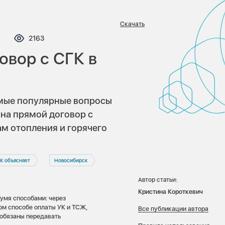
Скачать
омментариев:
Просмотров:
2163
овор с СГК в
амые популярные вопросы
 на прямой договор с
м отопления и горячего
К объясняет
Новосибирск
Автор статьи:
Кристина Короткевич
умя способами: через
м способе оплаты УК и ТСЖ,
Все публикации автора
обязаны передавать