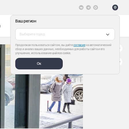
Ваш регион
ы
Меню
Все теги
Выберите город
Продолжая пользоваться сайтом, вы даёте
согласие
на автоматический
сбор и анализ ваших данных, необходимых для работы сайта и его
улучшения, использование файлов cookie.
Ок