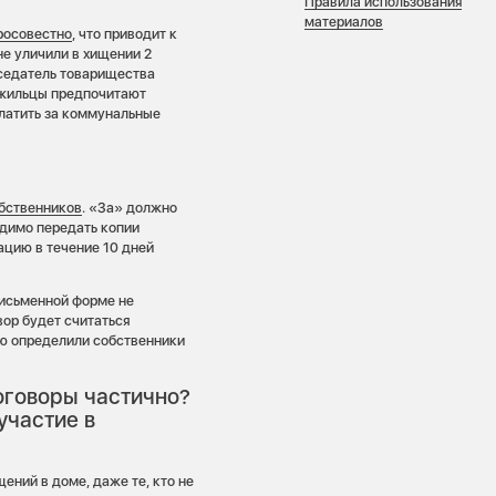
Правила использования
материалов
росовестно
, что приводит к
е уличили в хищении 2
дседатель товарищества
 жильцы предпочитают
латить за коммунальные
бственников
. «За» должно
одимо передать копии
цию в течение 10 дней
исьменной форме не
вор будет считаться
ую определили собственники
оговоры частично?
участие в
ний в доме, даже те, кто не