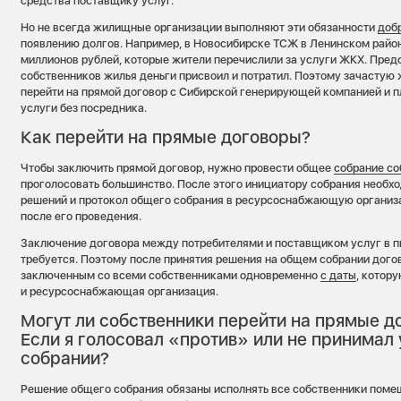
средства поставщику услуг.
Но не всегда жилищные организации выполняют эти обязанности
доб
появлению долгов. Например, в Новосибирске ТСЖ в Ленинском район
миллионов рублей, которые жители перечислили за услуги ЖКХ. Пре
собственников жилья деньги присвоил и потратил. Поэтому зачастую
перейти на прямой договор с Сибирской генерирующей компанией и п
услуги без посредника.
Как перейти на прямые договоры?
Чтобы заключить прямой договор, нужно провести общее
собрание со
проголосовать большинство. После этого инициатору собрания необх
решений и протокол общего собрания в ресурсоснабжающую организа
после его проведения.
Заключение договора между потребителями и поставщиком услуг в п
требуется. Поэтому после принятия решения на общем собрании дого
заключенным со всеми собственниками одновременно
с даты
, котор
и ресурсоснабжающая организация.
Могут ли собственники перейти на прямые д
Если я голосовал «против» или не принимал 
собрании?
Решение общего собрания обязаны исполнять все собственники помеще