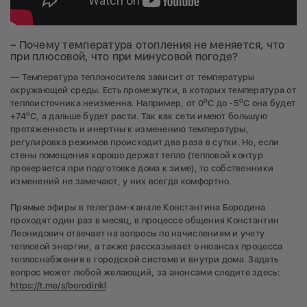
– Почему температура отопления не меняется, что
при плюсовой, что при минусовой погоде?
— Температура теплоносителя зависит от температуры
окружающей среды. Есть промежутки, в которых температура от
о
о
теплоисточника неизменна. Например, от 0
С до -5
С она будет
о
+74
С, а дальше будет расти. Так как сети имеют большую
протяженность и инертны к изменению температуры,
регулировка режимов происходит два раза в сутки. Но, если
стены помещения хорошо держат тепло (тепловой контур
проверяется при подготовке дома к зиме), то собственники
изменений не замечают, у них всегда комфортно.
Прямые эфиры в телеграм-канале Константина Бородина
проходят один раз в месяц, в процессе общения Константин
Леонидович отвечает на вопросы по начислениям и учету
тепловой энергии, а также рассказывает о нюансах процесса
теплоснабжения в городской системе и внутри дома. Задать
вопрос может любой желающий, за анонсами следите здесь:
https://t.me/s/borodinkl