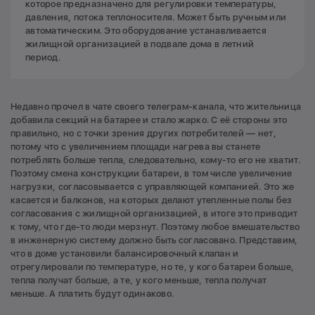
которое предназначено для регулировки температуры,
давления, потока теплоносителя. Может быть ручным или
автоматическим. Это оборудование устанавливается
жилищной организацией в подвале дома в летний
период.
Недавно прочел в чате своего телеграм-канала, что жительница
добавила секций на батарее и стало жарко. С её стороны это
правильно, но с точки зрения других потребителей — нет,
потому что с увеличением площади нагрева вы станете
потреблять больше тепла, следовательно, кому-то его не хватит.
Поэтому смена конструкции батареи, в том числе увеличение
нагрузки, согласовывается с управляющей компанией. Это же
касается и балконов, на которых делают утепленные полы без
согласования с жилищной организацией, в итоге это приводит
к тому, что где-то люди мерзнут. Поэтому любое вмешательство
в инженерную систему должно быть согласовано. Представим,
что в доме установили балансировочный клапан и
отрегулировали по температуре, но те, у кого батареи больше,
тепла получат больше, а те, у кого меньше, тепла получат
меньше. А платить будут одинаково.