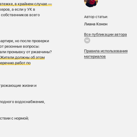
атежке, в крайнем случае —
ров, а если у УК в
 собственников всего
Автор статьи:
Лиана Конон
Все публикации автора
вартире, но после проверки
уют резонные вопросы:
Правила использования
лали промывку от ржавчины?
материалов
.
Жители должны об этом
перечню работ по
угрожающие жизни и
лодного водоснабжения,
ствии с нормой;