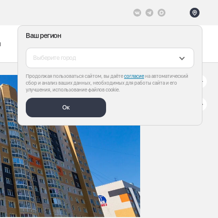
Ваш регион
ы
Меню
Все теги
Выберите город
Продолжая пользоваться сайтом, вы даёте
согласие
на автоматический
сбор и анализ ваших данных, необходимых для работы сайта и его
улучшения, использование файлов cookie.
Ок