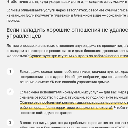
Чтобы точно знать, куда уходят ваши деньги, — следите за суммами в
Если вы оплачиваете услуги через автоплатеж, сверяйте суммы спис
квитанции. Если получаете платежки в бумажном виде — сохраняйте и
период.
Если наладить хорошие отношения не удало
управленцев
Летняя опрессовка системы отопления внутри дома не проводится, в 
с холодом в квартире не решается, то и дело беспокоят дополнительн
жаловаться?
Существует три ступени контроля за работой исполните
Если в доме создан совет собственников, сначала нужно выра
предложения в его адрес. На общем собрании, при согласии б
решение о смене УК или способа управления домом.
Если смена исполнителя коммунальных услуг — для вас мера 
сначала разобраться с действующим, то подключайте муници
Обычно это профильный комитет администрации населенного 
района города (если территория разделена на округа).
Чтобы т
посетите сайт администрации.
В сложных ситуациях, когда проблема не решается на первых 
обращаться в Государственную жилищную инспекцию (ГЖИ). З