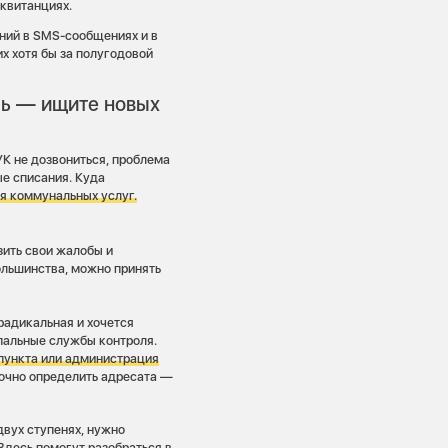
 квитанциях.
аний в SMS-сообщениях и в
х хотя бы за полугодовой
сь — ищите новых
УК не дозвониться, проблема
ые списания. Куда
ля коммунальных услуг.
зить свои жалобы и
ольшинства, можно принять
радикальная и хочется
пальные службы контроля.
пункта или администрация
очно определить адресата —
двух ступенях, нужно
десь помогут разобраться в