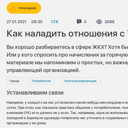
Популярное
27.01.2021
09:30
СГК
Комментариев:
0
Просмотров
3086
Как наладить отношения с 
Вы хорошо разбираетесь в сфере ЖКХ? Хотя бы
Или у кого спросить про начисления за горячую
материале мы напоминаем о простых, но важн
управляющей организацией.
Города
Потребители
Полезная информация
Устанавливаем связи
Наверное, у каждого из нас установлен какой-нибудь мессенджер и е
сетях. При этом, как показала практика общения с потребителями, т
компании (УК) есть далеко не у всех. Так, например, одна из жительн
Западной в Барнауле однажды попросила нас уточнить в социальных 
организация у ее дома.