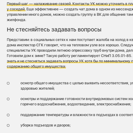
Первый шаг — налаживание связей. Контакты УК можно уточнить в пл
у соседей.
Еще эффективнее — создать чат дома в одном из мессендже
управлении много домов, можно создать группу в ВК для общения там
жилфонда.
Не стесняйтесь задавать вопросы
Представим: в социальных сетях к нам поступает жалоба на холод в к
дома инспектор СГК говорит, что на тепловом узле все хорошо. След
специалисты УК проводили летнюю опрессовку труб внутри дома, де
Готовили дом к зиме? Такую работу регламентирует СНиП 3.05.01-85
знать и не стесняться задавать вопросы УК хотя бы по минимальному 
содержанию общего имущества:
осмотр общего имущества с целью выявить несоответствия, 
здоровью жителей;
осмотры и поддержание готовности внутридомовых систем хо
горячего водоснабжения, водоотведения, электроснабжения;
поддержание температуры и влажности в подъездах в соответ
уборка подъездов и дворов;