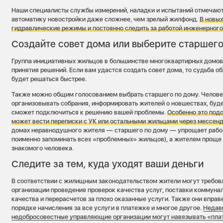
Наши специалисты службы измерений, наладки и испытаний отмечают
автоматику новостройки даже сложнее, чем зрелый жилфонд.
В новы
гидравлические режимы и постоянно следить за работой инженерного
Создайте совет дома или выберите старшего
Группа инициативных жильцов в большинстве многоквартирных домов
принятия решений. Если вам удастся создать совет дома, то судьба
будет решаться быстрее.
Также можно общим голосованием выбрать старшего по дому. Челове
организовывать собрания, информировать жителей о новшествах, буде
сможет подключиться к решению вашей проблемы.
Особенно это подо
может вести переписки с УК или остальными жильцами через мессен
домах неравнодушного жителя — старшего по дому — упрощает работ
поименно запоминать всех «проблемных» жильцов), а жителям проще
знакомого человека.
Следите за тем, куда уходят ваши деньги
В соответствии с жилищным законодательством жители могут требов
организации проведения проверок качества услуг, поставки коммун
качества и перерасчетов за плохо оказанные услуги. Также они впра
порядке начисления за все услуги в платежке и многое другое.
Недав
недобросовестные управляющие организации могут навязывать «плат