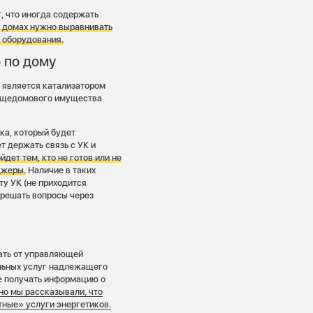
, что иногда содержать
х домах нужно выравнивать
 оборудования.
 по дому
 является катализатором
 общедомового имущества
ка, который будет
т держать связь с УК и
йдет тем, кто не готов или не
джеры.
Наличие в таких
у УК (не приходится
 решать вопросы через
ать от управляющей
альных услуг надлежащего
ве получать информацию о
но мы рассказывали, что
ные» услуги энергетиков.