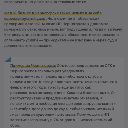
своевременных ремонтов на тепловых сетях.
Малый бизнес в Черногорске также испытал на себе
коронавирусный удар.
Но, в отличие от абаканских
предпринимателей, многие ИП Черногорска к долгам за
коммуналку отнеслись иначе: вот будут деньги, тогда и заплачу.
Как результат такого отношения к обязанности своевременно
оплачивать услуги — принудительное взыскание через суд и
дополнительные расходы.
Пример из Черногорска:
Сбытовое подразделение СГК в
Черногорске несколько раз уведомляло
предпринимателя, владельца небольшого клуба о
наличии долга. К слову, задолженность начала копиться в
феврале этого года, то есть еще до того, как
развлекательные заведения в Хакасии были закрыты. От
реструктуризации предприниматель отказался, а
погасить долги пообещал «когда коронавирус исчезнет».
В сентябре дело дошло до суда, сейчас исполнительный
лист передан судебным приставам. Помимо долга ИП
заплатит госпошлину и 7% от долга — исполнительский
сбор.