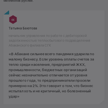
миллионов рублей.
Татьяна Баютова
начальник управления по работе с дебиторской
задолженностью теплосбытового подразделения
Абаканского филиала СГК
«В Абакане сильнее всего пандемия ударила по
малому бизнесу. Если уровень оплаты счетов за
тепло среди населения, предприятий ЖКХ,
промышленности, бюджетных организаций
сейчас незначительно отличается от уровня
прошлого года, то предприниматели просели
примерно на 2%. Это говорит о том, что бизнес
испытал хоть и не критичный, но болезненный
удар»