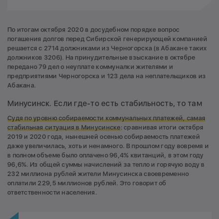
По итогам октября 2020 в досудебном порядке вопрос
погашения долгов перед Сибирской генерирующей компанией
решается с 2714 должниками из Черногорска (в Абакане таких
должников 3206). На принудительные взыскание в октябре
передано 79 дел о неуплате коммуналки жителями и
предприятиями Черногорска и 123 дела на неплательщиков из
Абакана.
Минусинск. Если где-то есть стабильность, то там
Судя по уровню собираемости коммунальных платежей, самая
стабильная ситуация в Минусинске
: сравнивая итоги октября
2019 и 2020 года, нынешней осенью собираемость платежей
даже увеличилась, хоть и ненамного. В прошлом году вовремя и
в полном объеме было оплачено 96,4% квитанций, в этом году
96,6%. Из общей суммы начислений за тепло и горячую воду в
232 миллиона рублей жители Минусинска своевременно
оплатили 229,5 миллионов рублей. Это говорит об
ответственности населения.