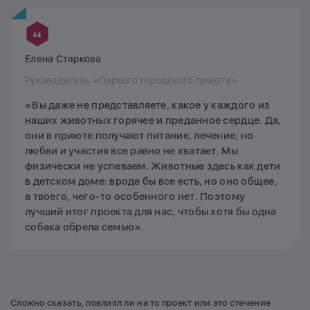
Елена Старкова
Руководитель «Первого городского приюта»
«Вы даже не представляете, какое у каждого из
наших животных горячее и преданное сердце. Да,
они в приюте получают питание, лечение, но
любви и участия все равно не хватает. Мы
физически не успеваем. Животные здесь как дети
в детском доме: вроде бы все есть, но оно общее,
а твоего, чего-то особенного нет. Поэтому
лучший итог проекта для нас, чтобы хотя бы одна
собака обрела семью».
Сложно сказать, повлиял ли на то проект или это стечение