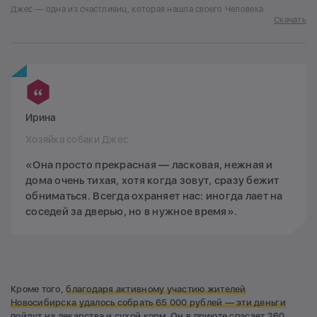
Джес — одна из счастливиц, которая нашла своего Человека
Скачать
Ирина
Хозяйка собаки Джес
«Она просто прекрасная — ласковая, нежная и
дома очень тихая, хотя когда зовут, сразу бежит
обниматься. Всегда охраняет нас: иногда лает на
соседей за дверью, но в нужное время».
Кроме того,
благодаря активному участию жителей
Новосибирска удалось собрать 65 000 рублей — эти деньги
пойдут на лекарства и сухой корм
. Он в приюте спасает 260