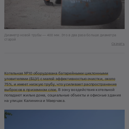
Диаметр новой трубы — 400 мм. Это в два раза больше диаметра
старой
Скачать
Котельная №10 оборудована батарейными циклонными
уловителями (БЦУ) с малой
эффективностью очистки, около
75%, и имеет низкую трубу, что усиливает распространение
выбросов в приземном слое.
В зону воздействия котельной
попадают жилые дома, социальные объекты и офисные здания
на улицах Калинина и Маерчака.