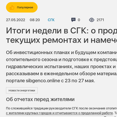
Популярное
27.05.2022
08:20
СГК
Комментариев:
0
Просмотро
2171
Итоги недели в СГК: о про
текущих ремонтах и намеч
Об инвестиционных планах и будущем компани
отопительного сезона и подготовке к предстоя
гидравлических испытаниях, наших проектах и
рассказываем в еженедельном обзоре материа
портале sibgenco.online с 23 по 27 мая.
Новости энергетики
Об отчетах перед жителями
По сложившейся традиции руководители СГК после окончания отопит
с жителями крупных городов и отчитываются о проделанной работе
. 