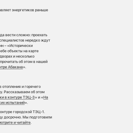
тавляет энергетиков раньше
да вести сложно: проехать
 специалистов нередко ждут
ин – «Исторически
себе объекты на карте
 дворах и несколько
прочитать об этом в нашей
нтре Абакана
».
 отопления и горячего
му. Рассказываем об этом
ки в контуре ТЭЦ-3
» и «
На
ких испытаний
».
контуре городской ТЭЦ-1.
ду досрочно. Мы подготовили
отрите и читайте
.