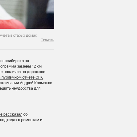
учета в старых домах
Скачать
Новосибирска на
рограмма замены 12 км
же повлияла на дорожное
а
публичном отчете СГК
гокомпании Андрей Колмаков
ньшить неудобства для
ne рассказал
об
 подходах к ремонтам и