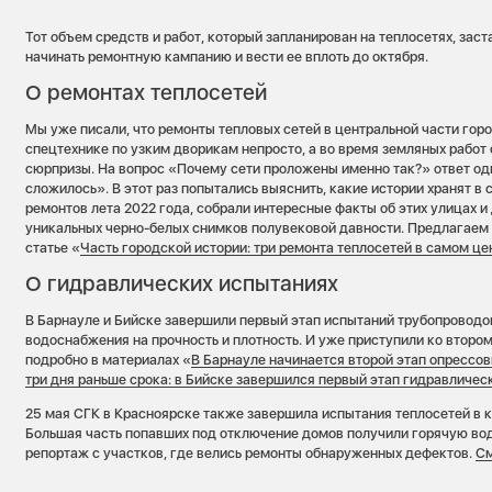
Тот объем средств и работ, который запланирован на теплосетях, зас
начинать ремонтную кампанию и вести ее вплоть до октября.
О ремонтах теплосетей
Мы уже писали, что ремонты тепловых сетей в центральной части горо
спецтехнике по узким дворикам непросто, а во время земляных работ
сюрпризы. На вопрос «Почему сети проложены именно так?» ответ од
сложилось». В этот раз попытались выяснить, какие истории хранят в 
ремонтов лета 2022 года, собрали интересные факты об этих улицах и
уникальных черно-белых снимков полувековой давности. Предлагаем 
статье «
Часть городской истории: три ремонта теплосетей в самом це
О гидравлических испытаниях
В Барнауле и Бийске завершили первый этап испытаний трубопроводов
водоснабжения на прочность и плотность. И уже приступили ко второ
подробно в материалах «
В Барнауле начинается второй этап опрессов
три дня раньше срока: в Бийске завершился первый этап гидравличес
25 мая СГК в Красноярске также завершила испытания теплосетей в 
Большая часть попавших под отключение домов получили горячую во
репортаж с участков, где велись ремонты обнаруженных дефектов.
См