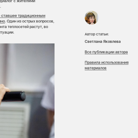
 диалог с жителями
.
е ставшее традиционным
ино
. Один из острых вопросов,
нта теплосетей растут, во
итуации.
Автор статьи:
Светлана Яковлева
Все публикации автора
Правила использования
материалов