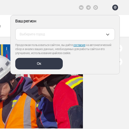
Ваш регион
ы
Меню
Все теги
Выберите город
Продолжая пользоваться сайтом, вы даёте
согласие
на автоматический
сбор и анализ ваших данных, необходимых для работы сайта и его
улучшения, использование файлов cookie.
Ок