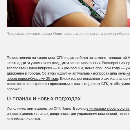
Председатель совета дома Юлия пришла с вопросом установки приборов 
По состоянию на конец мая, СГК ведет работы по замене теплосетей 
шестнадцати участках из двадцати запланированных. Расширенная п
теплосетей Новосибирска — в 6 раз больше, чем в прошлом году — у
движение в городе. Об этом и других актуальных вопросах шла речь
н
перед новосибирцами 25 мая
. Директор регионального филиала энер
рассказал на встрече с горожанами о том, что делает СГК, чтобы уме
горожан.
О планах и новых подходах
Исполнительный директор СГК Павел Барило
в интервью sibgenco.onli
инвестиционных планах, реорганизации управления компанией, новых
экономике счастья.