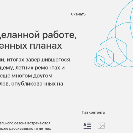
Скачать
в:
деланной работе,
енных планах
и, итогах завершившегося
щему, летних ремонтах и
 еще многом другом
лов, опубликованных на
Тип контента
ельного сезона
встречаются
Также рассказывают о летних