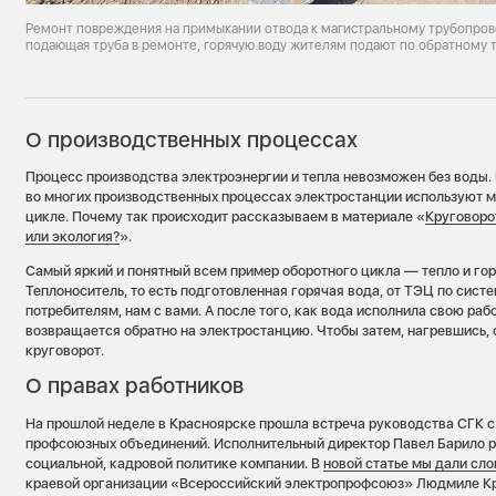
Ремонт повреждения на примыкании отвода к магистральному трубопров
подающая труба в ремонте, горячую воду жителям подают по обратному 
О производственных процессах
Процесс производства электроэнергии и тепла невозможен без воды. 
во многих производственных процессах электростанции используют м
цикле. Почему так происходит рассказываем в материале «
Круговоро
или экология?
».
Самый яркий и понятный всем пример оборотного цикла — тепло и гор
Теплоноситель, то есть подготовленная горячая вода, от ТЭЦ по сист
потребителям, нам с вами. А после того, как вода исполнила свою ра
возвращается обратно на электростанцию. Чтобы затем, нагревшись, о
круговорот.
О правах работников
На прошлой неделе в Красноярске прошла встреча руководства СГК 
профсоюзных объединений. Исполнительный директор Павел Барило р
социальной, кадровой политике компании. В
новой статье мы дали сло
краевой организации «Всероссийский электропрофсоюз» Людмиле Кр