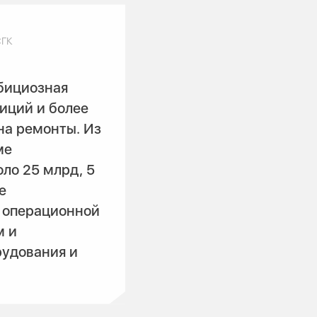
СГК
бициозная
иций и более
на ремонты. Из
ме
ло 25 млрд, 5
е
 операционной
м и
удования и