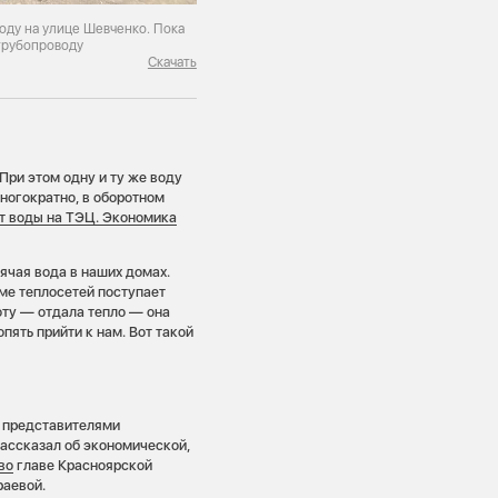
оду на улице Шевченко. Пока
трубопроводу
Скачать
При этом одну и ту же воду
ногократно, в оборотном
т воды на ТЭЦ. Экономика
ячая вода в наших домах.
еме теплосетей поступает
боту — отдала тепло — она
пять прийти к нам. Вот такой
с представителями
ассказал об экономической,
во
главе Красноярской
аевой.