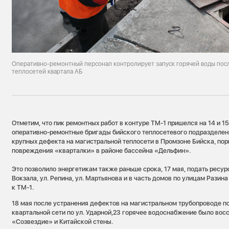
Оперативно-ремонтный персонал контролирует запуск горячей воды пос
теплосетей квартала АБ
Отметим, что пик ремонтных работ в контуре ТМ-1 пришелся на 14 и 15
оперативно-ремонтные бригады бийского теплосетевого подразделен
крупных дефекта на магистральной теплосети в Промзоне Бийска, пор
повреждения «кварталки» в районе бассейна «Дельфин».
Это позволило энергетикам также раньше срока, 17 мая, подать ресу
Вокзала, ул. Репина, ул. Мартьянова и в часть домов по улицам Разин
к ТМ-1.
18 мая после устранения дефектов на магистральном трубопроводе по
квартальной сети по ул. Ударной,23 горячее водоснабжение было вос
«Созвездие» и Китайской стены.