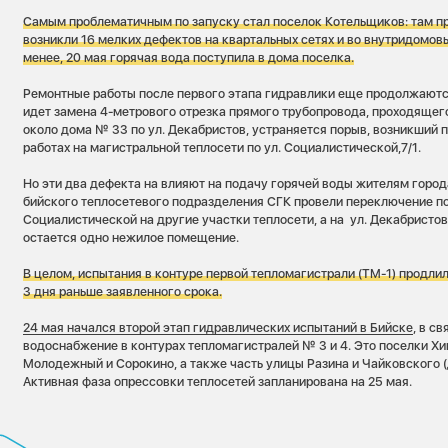
Самым проблематичным по запуску стал поселок Котельщиков: там п
возникли 16 мелких дефектов на квартальных сетях и во внутридомов
менее, 20 мая горячая вода поступила в дома поселка.
Ремонтные работы после первого этапа гидравлики еще продолжаются
идет замена 4-метрового отрезка прямого трубопровода, проходящег
около дома № 33 по ул. Декабристов, устраняется порыв, возникший 
работах на магистральной теплосети по ул. Социалистической,7/1.
Но эти два дефекта на влияют на подачу горячей воды жителям город
бийского теплосетевого подразделения СГК провели переключение по
Социалистической на другие участки теплосети, а на ул. Декабристов
остается одно нежилое помещение.
В целом, испытания в контуре первой тепломагистрали (ТМ-1) продлил
3 дня раньше заявленного срока.
24 мая начался второй этап гидравлических испытаний в Бийске
, в с
водоснабжение в контурах тепломагистралей № 3 и 4. Это поселки Хи
Молодежный и Сорокино, а также часть улицы Разина и Чайковского (
Активная фаза опрессовки теплосетей запланирована на 25 мая.