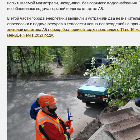
испытываемой магистрали, находились без горячего водоснабжения. Т
возобновилась подача горячей воды на квартал АБ.
В этой части города энергетики выявили и устранили два незначител
опрессовки и подача ресурса в теплосети новых повреждений не при
жителей
квартала АБ период без горячей воды продлился с 11 по 16 мая
меньше, чем в 2021 году.