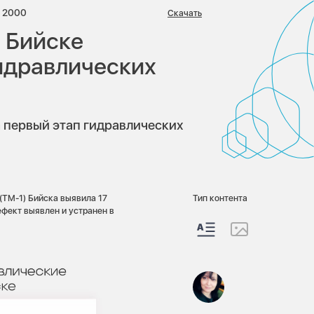
риев:
Просмотров:
2000
Скачать
в Бийске
идравлических
первый этап гидравлических
(ТМ-1) Бийска выявила 17
Тип контента
ефект выявлен и устранен в