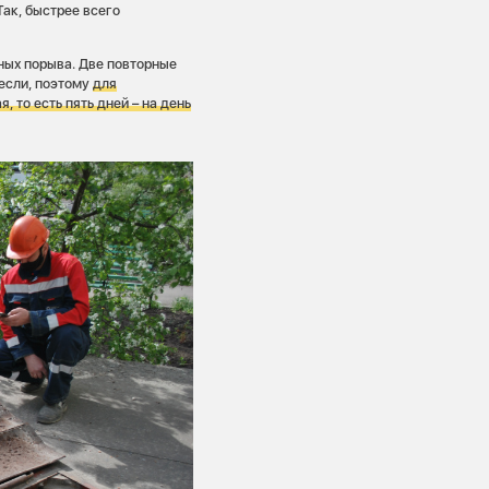
ак, быстрее всего
ьных порыва. Две повторные
несли, поэтому
для
, то есть пять дней – на день