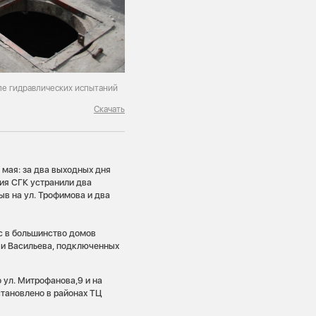
ле гидравлических испытаний
Скачать
 мая: за два выходных дня
ия СГК устранили два
ыв на ул. Трофимова и два
рс в большинство домов
а и Васильева, подключенных
 ул. Митрофанова,9 и на
становлено в районах ТЦ