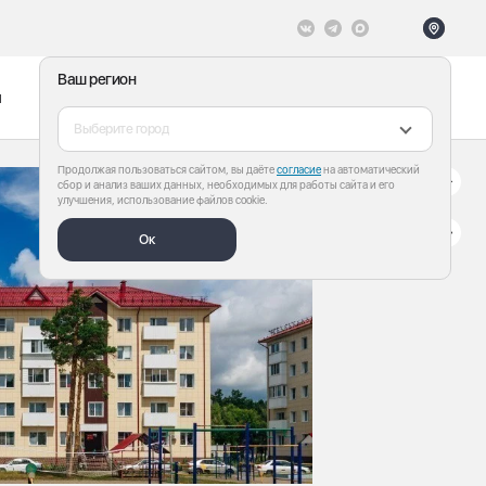
Ваш регион
ы
Меню
Все теги
Выберите город
Продолжая пользоваться сайтом, вы даёте
согласие
на автоматический
сбор и анализ ваших данных, необходимых для работы сайта и его
улучшения, использование файлов cookie.
Ок