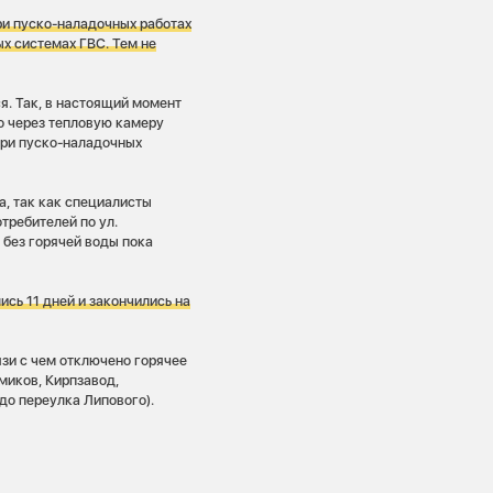
ри пуско-наладочных работах
ых системах ГВС. Тем не
. Так, в настоящий момент
о через тепловую камеру
при пуско-наладочных
а, так как специалисты
требителей по ул.
 без горячей воды пока
ись 11 дней и закончились на
вязи с чем отключено горячее
миков, Кирпзавод,
до переулка Липового).