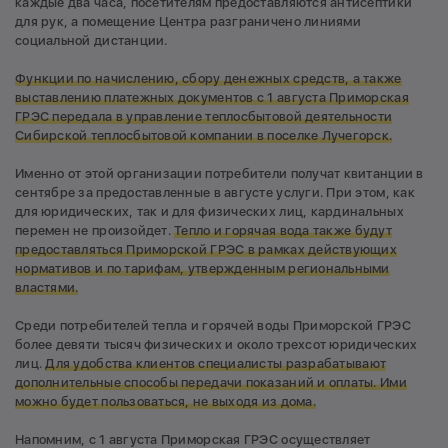
каждые два часа, посетителям предоставляются антисептики
для рук, а помещение Центра разграничено линиями
социальной дистанции.
Функции по начислению, сбору денежных средств, а также
выставлению платежных документов с 1 августа Приморская
ГРЭС передала в управление теплосбытовой деятельности
Сибирской теплосбытовой компании в поселке Лучегорск.
Именно от этой организации потребители получат квитанции в
сентябре за предоставленные в августе услуги. При этом, как
для юридических, так и для физических лиц, кардинальных
перемен не произойдет.
Тепло и горячая вода также будут
предоставляться Приморской ГРЭС в рамках действующих
нормативов и по тарифам, утвержденным региональными
властями.
Среди потребителей тепла и горячей воды Приморской ГРЭС
более девяти тысяч физических и около трехсот юридических
лиц.
Д
ля
удобства клиентов специалисты разрабатывают
дополнительные способы передачи показаний и оплаты. Ими
можно будет пользоваться, не выходя из дома.
Напомним, с 1 августа Приморская ГРЭС осуществляет