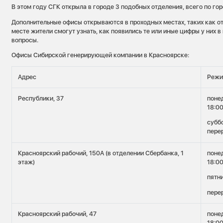
В этом году СГК открыла в городе 3 подобных отделения, всего по гор
Дополнительные офисы открываются в проходных местах, таких как о
месте жители смогут узнать, как появились те или иные цифры у них в
вопросы.
Офисы Сибирской генерирующей компании в Красноярске:
Адрес
Режи
Республики, 37
поне
18:0
суббо
пере
Красноярский рабочий, 150А (в отделении Сбербанка, 1
поне
этаж)
18:0
пятни
перер
Красноярский рабочий, 47
поне
18:0