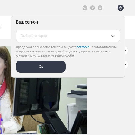
Ваш регион
ы
Меню
Все теги
Выберите город
Продолжая пользоваться сайтом, вы даёте
согласие
на автоматический
сбор и анализ ваших данных, необходимых для работы сайта и его
улучшения, использование файлов cookie.
Ок