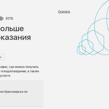
Скачать
тариев:
Просмотров:
5175
больше
оказания
к
офис, где можно получить
 и водоотведение, а также
услуги.
не Красноярска по