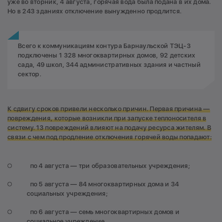
уже во вторник, 4 августа, горячая вода была подана в их дома.
Но в 243 зданиях отключение вынужденно продлится.
Всего к коммуникациям контура Барнаульской ТЭЦ-3
подключены 1 328 многоквартирных домов, 92 детских
сада, 49 школ, 344 административных здания и частный
сектор.
К сдвигу сроков привели несколько причин. Первая причина —
повреждения, которые возникли при запуске теплоносителя в
систему. 13 повреждений влияют на подачу ресурса жителям. В
связи с чем под продление отключения горячей воды попадают:
по 4 августа — три образовательных учреждения;
по 5 августа — 84 многоквартирных дома и 34
социальных учреждения;
по 6 августа — семь многоквартирных домов и
социальное учреждение.