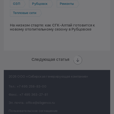
ОЗП
Рубцовск
Ремонты
Тепловые сети
На низком старте: как СГК-Алтай готовится к
новому отопительному сезону в Рубцовске
Следующая статья
2026 ООО «Сибирская генерирующая компания»
Тел.:
+7 495 258-83-00
Факс.:
+7 495 363-27-81
Эл. почта.:
office@sibgenco.ru
Пользовательское соглашение