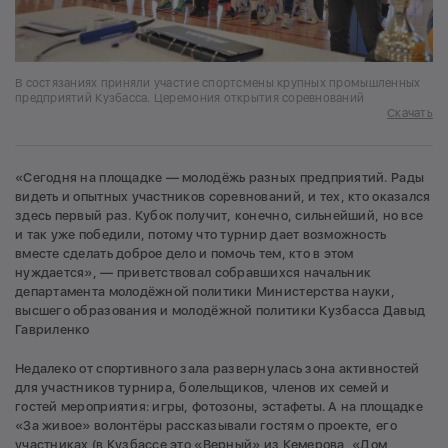
В состязаниях приняли участие спортсмены крупных промышленных
предприятий Кузбасса. Церемония открытия соревнований
Скачать
«Сегодня на площадке — молодёжь разных предприятий. Рады
видеть и опытных участников соревнований, и тех, кто оказался
здесь первый раз. Кубок получит, конечно, сильнейший, но все
и так уже победили, потому что турнир дает возможность
вместе сделать доброе дело и помочь тем, кто в этом
нуждается», — приветствовал собравшихся начальник
департамента молодёжной политики Министерства науки,
высшего образования и молодёжной политики Кузбасса Давыд
Гавриленко
Недалеко от спортивного зала развернулась зона активностей
для участников турнира, болельщиков, членов их семей и
гостей мероприятия: игры, фотозоны, эстафеты. А на площадке
«За живое» волонтёры рассказывали гостям о проекте, его
участниках (в Кузбассе это «Верный» из Кемерова, «Дом