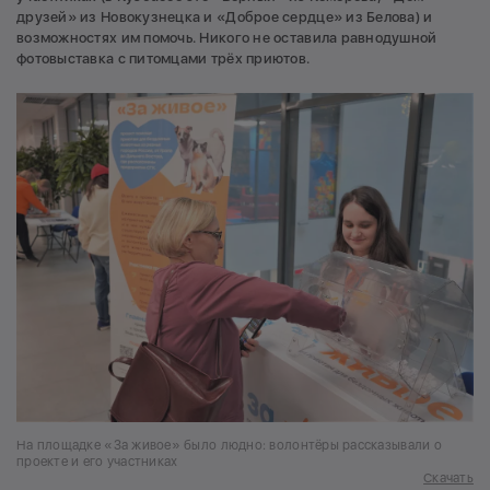
друзей» из Новокузнецка и «Доброе сердце» из Белова) и
возможностях им помочь. Никого не оставила равнодушной
фотовыставка с питомцами трёх приютов.
На площадке «За живое» было людно: волонтёры рассказывали о
проекте и его участниках
Скачать