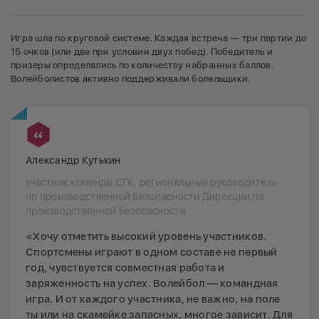
Игра шла по круговой системе. Каждая встреча — три партии до
15 очков (или две при условии двух побед). Победитель и
призеры определялись по количеству набранных баллов.
Волейболистов активно поддерживали болельщики.
Александр Кутькин
участник команды СГК, региональный руководитель
по производственной безопасности Дирекции по
производственной безопасности
«Хочу отметить высокий уровень участников.
Спортсмены играют в одном составе не первый
год, чувствуется совместная работа и
заряженность на успех. Волейбол — командная
игра. И от каждого участника, не важно, на поле
ты или на скамейке запасных, многое зависит. Для